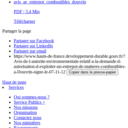
avis_ae_entrepot_combustibles_douvrin
PDF
| 3.4 Mio
Télécharger
Partager la page
Partager sur Facebook
Partager sur LinkedIn
Partager par email
https://www.hauts-de-france.developpement-durable.gouv.fr/?
Avis-de-l-autorite-environnementale-relatif-a-la-demande-d-
autorisation-d-exploiter-un-entrepot-de-matieres-combustibles-
a-Douvrin-signe-le-07-11-12
Copier dans le presse-papier
Haut de page
Services
Qui sommes-nous ?
Service Publics +
Nos missions
Organisation
Contactez nous
Nos ministères
Recrutements