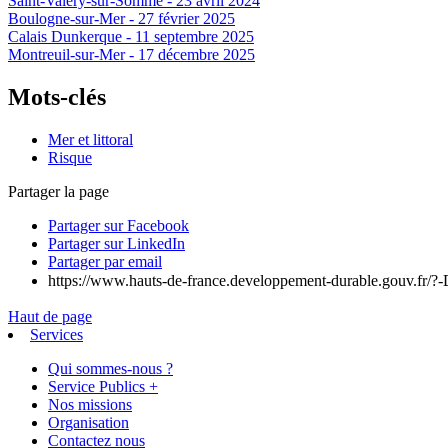
Saint-Valéry-sur-Somme - 23 avril 2024
Boulogne-sur-Mer - 27 février 2025
Calais Dunkerque - 11 septembre 2025
Montreuil-sur-Mer - 17 décembre 2025
Mots-clés
Mer et littoral
Risque
Partager la page
Partager sur Facebook
Partager sur LinkedIn
Partager par email
https://www.hauts-de-france.developpement-durable.gouv.fr/?-
Haut de page
Services
Qui sommes-nous ?
Service Publics +
Nos missions
Organisation
Contactez nous