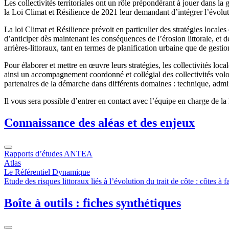
Les collectivités territoriales ont un rôle prépondérant à jouer dan
la Loi Climat et Résilience de 2021 leur demandant d’intégrer l’évolu
La loi Climat et Résilience prévoit en particulier des stratégies locales
d’anticiper dès maintenant les conséquences de l’érosion littorale, et de 
arrières-littoraux, tant en termes de planification urbaine que de gest
Pour élaborer et mettre en œuvre leurs stratégies, les collectivités lo
ainsi un accompagnement coordonné et collégial des collectivités volon
partenaires de la démarche dans différents domaines : technique, adminis
Il vous sera possible d’entrer en contact avec l’équipe en charge de la
Connaissance des aléas et des enjeux
Rapports d’études ANTEA
Atlas
Le Référentiel Dynamique
Etude des risques littoraux liés à l’évolution du trait de côte : côtes à 
Boîte à outils : fiches synthétiques