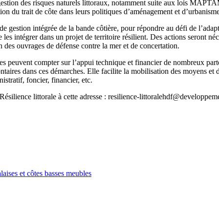
s la gestion des risques naturels littoraux, notamment suite aux lois
tion du trait de côte dans leurs politiques d’aménagement et d’urbanisme
 de gestion intégrée de la bande côtière, pour répondre au défi de l’adapt
les intégrer dans un projet de territoire résilient. Des actions seront néc
ion des ouvrages de défense contre la mer et de concertation.
cales peuvent compter sur l’appui technique et financier de nombreux par
taires dans ces démarches. Elle facilite la mobilisation des moyens et 
tratif, foncier, financier, etc.
 Résilience littorale à cette adresse : resilience-littoralehdf@developpe
falaises et côtes basses meubles