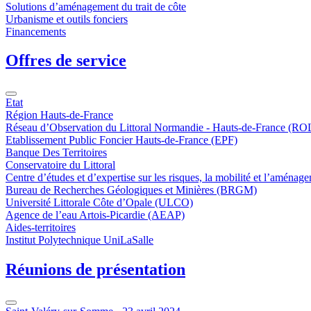
Solutions d’aménagement du trait de côte
Urbanisme et outils fonciers
Financements
Offres de service
Etat
Région Hauts-de-France
Réseau d’Observation du Littoral Normandie - Hauts-de-France (
Etablissement Public Foncier Hauts-de-France (EPF)
Banque Des Territoires
Conservatoire du Littoral
Centre d’études et d’expertise sur les risques, la mobilité et l’amé
Bureau de Recherches Géologiques et Minières (BRGM)
Université Littorale Côte d’Opale (ULCO)
Agence de l’eau Artois-Picardie (AEAP)
Aides-territoires
Institut Polytechnique UniLaSalle
Réunions de présentation