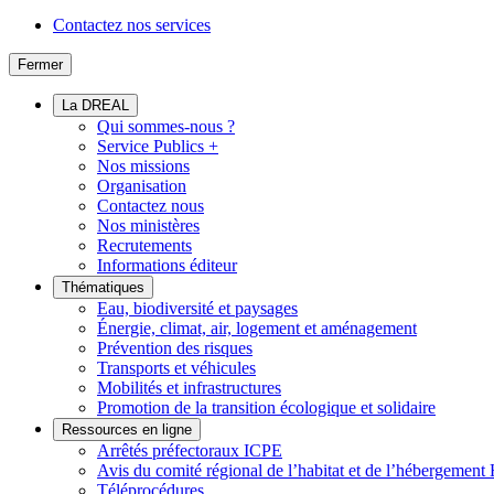
Contactez nos services
Fermer
La DREAL
Qui sommes-nous ?
Service Publics +
Nos missions
Organisation
Contactez nous
Nos ministères
Recrutements
Informations éditeur
Thématiques
Eau, biodiversité et paysages
Énergie, climat, air, logement et aménagement
Prévention des risques
Transports et véhicules
Mobilités et infrastructures
Promotion de la transition écologique et solidaire
Ressources en ligne
Arrêtés préfectoraux ICPE
Avis du comité régional de l’habitat et de l’hébergeme
Téléprocédures