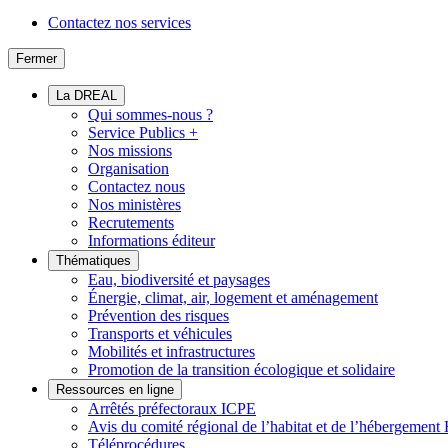
Contactez nos services
Fermer
La DREAL
Qui sommes-nous ?
Service Publics +
Nos missions
Organisation
Contactez nous
Nos ministères
Recrutements
Informations éditeur
Thématiques
Eau, biodiversité et paysages
Énergie, climat, air, logement et aménagement
Prévention des risques
Transports et véhicules
Mobilités et infrastructures
Promotion de la transition écologique et solidaire
Ressources en ligne
Arrêtés préfectoraux ICPE
Avis du comité régional de l’habitat et de l’hébergeme
Téléprocédures