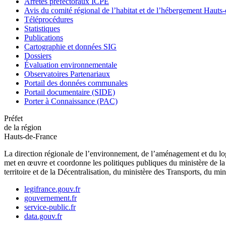
Arrêtés préfectoraux ICPE
Avis du comité régional de l’habitat et de l’hébergement Hau
Téléprocédures
Statistiques
Publications
Cartographie et données SIG
Dossiers
Évaluation environnementale
Observatoires Partenariaux
Portail des données communales
Portail documentaire (SIDE)
Porter à Connaissance (PAC)
Préfet
de la région
Hauts-de-France
La direction régionale de l’environnement, de l’aménagement et du log
met en œuvre et coordonne les politiques publiques du ministère de la 
territoire et de la Décentralisation, du ministère des Transports, du mi
legifrance.gouv.fr
gouvernement.fr
service-public.fr
data.gouv.fr