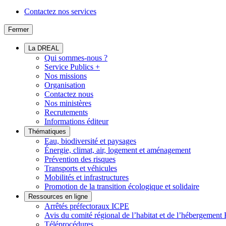
Contactez nos services
Fermer
La DREAL
Qui sommes-nous ?
Service Publics +
Nos missions
Organisation
Contactez nous
Nos ministères
Recrutements
Informations éditeur
Thématiques
Eau, biodiversité et paysages
Énergie, climat, air, logement et aménagement
Prévention des risques
Transports et véhicules
Mobilités et infrastructures
Promotion de la transition écologique et solidaire
Ressources en ligne
Arrêtés préfectoraux ICPE
Avis du comité régional de l’habitat et de l’hébergeme
Téléprocédures