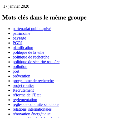
17 janvier 2020
Mots-clés dans le même groupe
partenariat public-privé
patrimoine
paysage
PGRI
planification
politique de la ville
politique de recherche
politique de sécurité routière
pollution
port
prévention
programme de recherche
projet routier
Recrutement
réforme de l’Etat
réglementation
règles de conduite-sanctions
relations internationales
rénovation énergétique