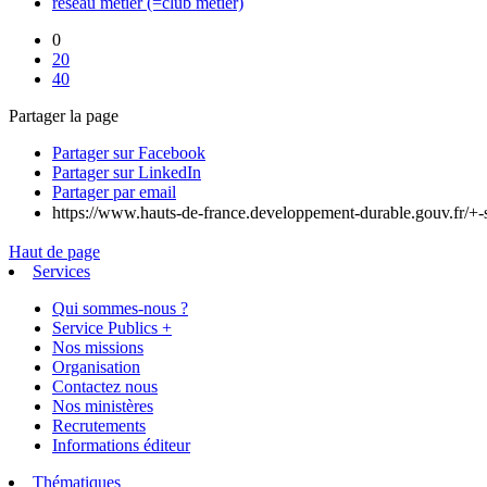
réseau métier (=club métier)
0
20
40
Partager la page
Partager sur Facebook
Partager sur LinkedIn
Partager par email
https://www.hauts-de-france.developpement-durable.gouv.fr/+-
Haut de page
Services
Qui sommes-nous ?
Service Publics +
Nos missions
Organisation
Contactez nous
Nos ministères
Recrutements
Informations éditeur
Thématiques