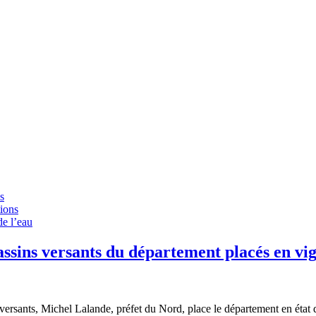
s
tions
de l’eau
assins versants du département placés en vig
versants, Michel Lalande, préfet du Nord, place le département en état 