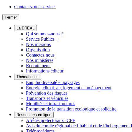
Contactez nos services
Fermer
La DREAL
Qui sommes-nous ?
Service Publics +
Nos missions
Organisation
Contactez nous
Nos ministères
Recrutements
Informations éditeur
Thématiques
Eau, biodiversité et paysages
Énergie, climat, air, logement et aménagement
Prévention des risques
Transports et véhicules
Mobilités et infrastructures
Promotion de la transition écologique et solidaire
Ressources en ligne
Arrêtés préfectoraux ICPE
Avis du comité régional de l’habitat et de l’hébergeme
Téléprocédures