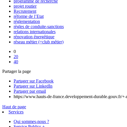
programme de recherche
projet routier
Recrutement
réforme de l’Etat
réglementation
règles de conduite-sanctions
relations internationales
rénovation énergétique
réseau métier (=club métier)
0
20
40
Partager la page
Partager sur Facebook
Partager sur LinkedIn
Partager par email
https://www.hauts-de-france.developpement-durable.gouv.fr/+-
Haut de page
Services
Qui sommes-nous ?
Service Publics +