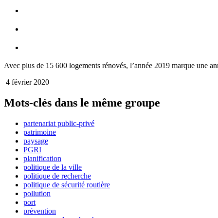
Avec plus de 15 600 logements rénovés, l’année 2019 marque une anné
4 février 2020
Mots-clés dans le même groupe
partenariat public-privé
patrimoine
paysage
PGRI
planification
politique de la ville
politique de recherche
politique de sécurité routière
pollution
port
prévention