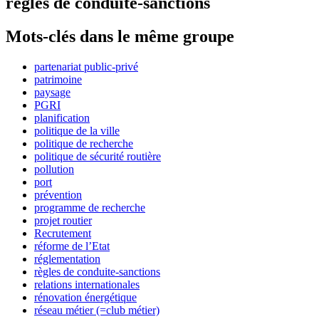
règles de conduite-sanctions
Mots-clés dans le même groupe
partenariat public-privé
patrimoine
paysage
PGRI
planification
politique de la ville
politique de recherche
politique de sécurité routière
pollution
port
prévention
programme de recherche
projet routier
Recrutement
réforme de l’Etat
réglementation
règles de conduite-sanctions
relations internationales
rénovation énergétique
réseau métier (=club métier)