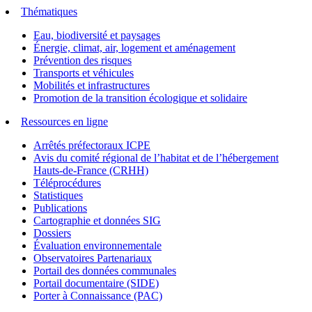
Thématiques
Eau, biodiversité et paysages
Énergie, climat, air, logement et aménagement
Prévention des risques
Transports et véhicules
Mobilités et infrastructures
Promotion de la transition écologique et solidaire
Ressources en ligne
Arrêtés préfectoraux ICPE
Avis du comité régional de l’habitat et de l’hébergement
Hauts-de-France (CRHH)
Téléprocédures
Statistiques
Publications
Cartographie et données SIG
Dossiers
Évaluation environnementale
Observatoires Partenariaux
Portail des données communales
Portail documentaire (SIDE)
Porter à Connaissance (PAC)