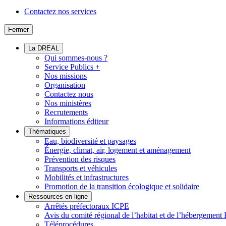
Contactez nos services
Fermer
La DREAL
Qui sommes-nous ?
Service Publics +
Nos missions
Organisation
Contactez nous
Nos ministères
Recrutements
Informations éditeur
Thématiques
Eau, biodiversité et paysages
Énergie, climat, air, logement et aménagement
Prévention des risques
Transports et véhicules
Mobilités et infrastructures
Promotion de la transition écologique et solidaire
Ressources en ligne
Arrêtés préfectoraux ICPE
Avis du comité régional de l’habitat et de l’hébergeme
Téléprocédures