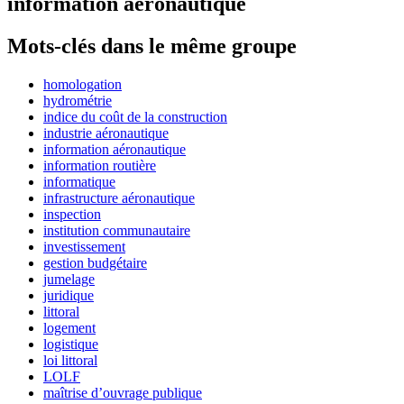
information aéronautique
Mots-clés dans le même groupe
homologation
hydrométrie
indice du coût de la construction
industrie aéronautique
information aéronautique
information routière
informatique
infrastructure aéronautique
inspection
institution communautaire
investissement
gestion budgétaire
jumelage
juridique
littoral
logement
logistique
loi littoral
LOLF
maîtrise d’ouvrage publique