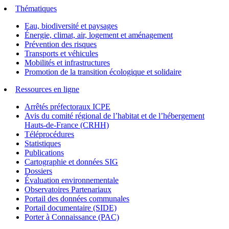
Thématiques
Eau, biodiversité et paysages
Énergie, climat, air, logement et aménagement
Prévention des risques
Transports et véhicules
Mobilités et infrastructures
Promotion de la transition écologique et solidaire
Ressources en ligne
Arrêtés préfectoraux ICPE
Avis du comité régional de l’habitat et de l’hébergement
Hauts-de-France (CRHH)
Téléprocédures
Statistiques
Publications
Cartographie et données SIG
Dossiers
Évaluation environnementale
Observatoires Partenariaux
Portail des données communales
Portail documentaire (SIDE)
Porter à Connaissance (PAC)