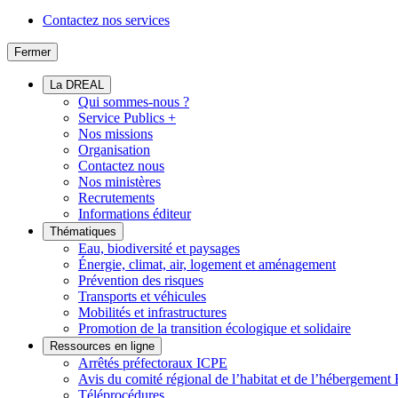
Contactez nos services
Fermer
La DREAL
Qui sommes-nous ?
Service Publics +
Nos missions
Organisation
Contactez nous
Nos ministères
Recrutements
Informations éditeur
Thématiques
Eau, biodiversité et paysages
Énergie, climat, air, logement et aménagement
Prévention des risques
Transports et véhicules
Mobilités et infrastructures
Promotion de la transition écologique et solidaire
Ressources en ligne
Arrêtés préfectoraux ICPE
Avis du comité régional de l’habitat et de l’hébergeme
Téléprocédures