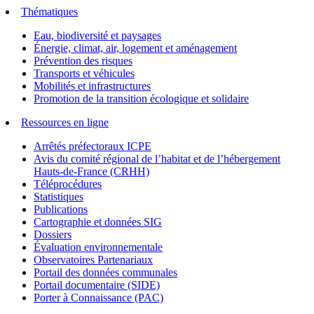
Thématiques
Eau, biodiversité et paysages
Énergie, climat, air, logement et aménagement
Prévention des risques
Transports et véhicules
Mobilités et infrastructures
Promotion de la transition écologique et solidaire
Ressources en ligne
Arrêtés préfectoraux ICPE
Avis du comité régional de l’habitat et de l’hébergement
Hauts-de-France (CRHH)
Téléprocédures
Statistiques
Publications
Cartographie et données SIG
Dossiers
Évaluation environnementale
Observatoires Partenariaux
Portail des données communales
Portail documentaire (SIDE)
Porter à Connaissance (PAC)