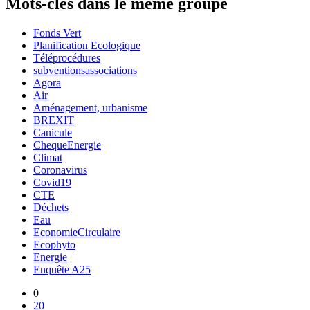
Mots-clés dans le même groupe
Fonds Vert
Planification Ecologique
Téléprocédures
subventionsassociations
Agora
Air
Aménagement, urbanisme
BREXIT
Canicule
ChequeEnergie
Climat
Coronavirus
Covid19
CTE
Déchets
Eau
EconomieCirculaire
Ecophyto
Energie
Enquête A25
0
20