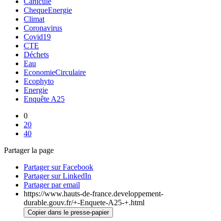
Canicule
ChequeEnergie
Climat
Coronavirus
Covid19
CTE
Déchets
Eau
EconomieCirculaire
Ecophyto
Energie
Enquête A25
0
20
40
Partager la page
Partager sur Facebook
Partager sur LinkedIn
Partager par email
https://www.hauts-de-france.developpement-
durable.gouv.fr/+-Enquete-A25-+.html
Copier dans le presse-papier