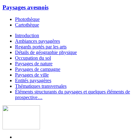
Paysages avesnois
Photothèque
Cartothèque
Introduction
Ambiances paysagères
Regards portés par les arts
Détails de géographie physique
Occupation du sol
Paysages de nature
Paysages de campagne
Paysages de ville
Entités paysagères
Thématiques transversales
Éléments structurants du paysages et quelques éléments de
prospective…