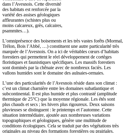
dans l’Avesnois. Cette diversité
des habitats est renforcée par la
variété des assises géologiques
affleurantes (schistes plus ou
moins calcareux, grès, calcaires,
psammites…).
L’omniprésence des boisements et les très vastes forêts (Mormal,
Trélon, Bois l’Abbé, …) constituent une autre particularité très
marquée de l’Avesnois. On a ici de véritables cœurs d’habitats
forestiers qui permettent le réel développement de cortèges
floristiques et faunistiques spécifiques. Les massifs forestiers
sont dominés par la chênaie avec de nombreux faciès. Les
vallons humides sont le domaine des aulnaies-ormaies.
L’une des particularités de l’Avesnois réside dans son climat :
c’est un climat charnière entre les domaines subatlantique et
subcontinental. Il est plus humide et plus contrasté (amplitude
thermique de 25°C) que la moyenne régionale. Les étés sont
plus chauds et secs ; les hivers plus rigoureux. Deux saisons
pluvieuses se distinguent : le printemps et l’automne. Cette
situation intermédiaire, ajoutée aux nombreuses variations
topographiques et géologiques, génère une multitude de
conditions écologiques. Cela se traduit par des végétations très
originales au niveau des formations forestières ou prairiales.