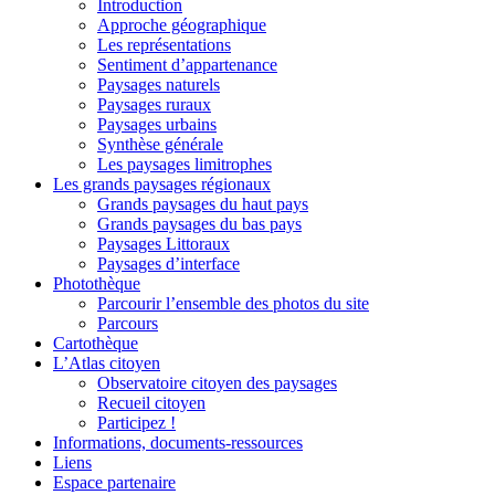
Introduction
Approche géographique
Les représentations
Sentiment d’appartenance
Paysages naturels
Paysages ruraux
Paysages urbains
Synthèse générale
Les paysages limitrophes
Les grands paysages régionaux
Grands paysages du haut pays
Grands paysages du bas pays
Paysages Littoraux
Paysages d’interface
Photothèque
Parcourir l’ensemble des photos du site
Parcours
Cartothèque
L’Atlas citoyen
Observatoire citoyen des paysages
Recueil citoyen
Participez !
Informations, documents-ressources
Liens
Espace partenaire