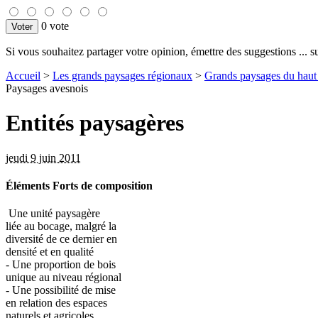
0 vote
Si vous souhaitez partager votre opinion, émettre des suggestions ... sur
Accueil
>
Les grands paysages régionaux
>
Grands paysages du haut
Paysages avesnois
Entités paysagères
jeudi 9 juin 2011
Éléments Forts de composition
Une unité paysagère
liée au bocage, malgré la
diversité de ce dernier en
densité et en qualité
- Une proportion de bois
unique au niveau régional
- Une possibilité de mise
en relation des espaces
naturels et agricoles