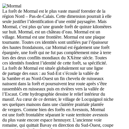
La forêt de Mormal est le plus vaste massif forestier de la
région Nord – Pas-de-Calais. Cette dimension pourrait à elle
seule justifier l’identification d’une entité paysagère. Mais
Mormal, c’est plus qu’une grande forêt de quinze kilomètres
sur huit. Mormal, est un château d’eau. Mormal est un
village. Mormal est une frontière. Mormal est une plaque
tournante. Toutes ces identités sont unifiées par l’épaisseur
des hautes frondaisons, car Mormal est également une forêt
épargnée, une forêt qui ne fut pas complètement mise à terre
lors des deux conflits mondiaux du XXème siècle. Toutes
ces identités fondent l’identité de cette forêt, sa spécificité.
La forêt de Mormal est située globalement sur une ligne
de partage des eaux : au Sud-Est s’écoule la vallée de
la Sambre et au Nord-Ouest un fin chevelu de ruisseaux
naissent dans la forêt et poursuivent leur route après s’être
rassemblés en ruisseaux puis en rivières vers la vallée de
l’Escaut. Cette hydrographie dessine le relief intérieur du
massif. Au cœur de ce dernier, le village de Locquignol niche
ses quelques maisons dans une clairière prairiale plantée
de vergers. Comme bien des forêts en Avesnois, Mormal
est une forêt frontalière séparant le vaste territoire avesnois
du plus vaste encore espace hennuyer. L’ancienne voie
romaine, qui quittait Bavay en direction du Sud-Ouest, coupe