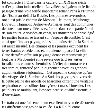
fut connecté à l’Oise dans le cadre d’un XIXème siècle
« d’explosion industrielle ». La vallée est également le lieu de
passage d’une voie ferrée importante reliant Paris à l’Europe
de l’Est et au-delà à la Russie. Les pommes avesnoises
ont ainsi pris le chemin de Moscou ! Jeumont, Maubeuge,
Louvroil, Haumont, Aulnoye-Aymeries sont des communes
de coteau sur une vallée assez étroite dans cette partie Nord
de son cours. Adossées au canal, les industries ont privilégié
les parties basses, se tassant sur l’espace disponible. C’est
ainsi que l’impact paysager de sillon industriel de la Sambre
est assez mesuré. Les champs et les prairies occupent les
terres hautes et cèdent assez brutalement place à la ville.
Cette dernière offre son paysage dense et reconstruit (en
tout cas à Maubeuge) et ne révèle que tard ses vastes
installations et autres cheminées. L’effet de contraste est
très fort ici, renforcé par l’éloignement avec les grandes
agglomérations régionales… Cet aspect ne compose qu’un
des visages de la Sambre. Au Sud, les paysages ouverts de
la petite plaine des abords de Maroilles offrent une véritable
respiration entre collines bocagères et massif forestier. Les
peupliers se multipliant, l’espace perd sa qualité essentielle
d’ouverture.
Le train est une fois encore un excellent moyen de découvrir
les différents visages de la vallée. La RD 959 entre