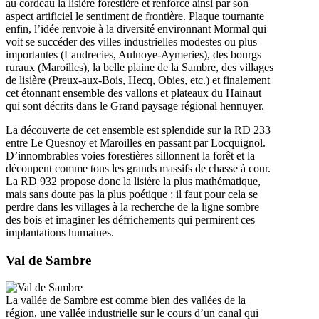
au cordeau la lisière forestière et renforce ainsi par son
aspect artificiel le sentiment de frontière. Plaque tournante
enfin, l’idée renvoie à la diversité environnant Mormal qui
voit se succéder des villes industrielles modestes ou plus
importantes (Landrecies, Aulnoye-Aymeries), des bourgs
ruraux (Maroilles), la belle plaine de la Sambre, des villages
de lisière (Preux-aux-Bois, Hecq, Obies, etc.) et finalement
cet étonnant ensemble des vallons et plateaux du Hainaut
qui sont décrits dans le Grand paysage régional hennuyer.
La découverte de cet ensemble est splendide sur la RD 233
entre Le Quesnoy et Maroilles en passant par Locquignol.
D’innombrables voies forestières sillonnent la forêt et la
découpent comme tous les grands massifs de chasse à cour.
La RD 932 propose donc la lisière la plus mathématique,
mais sans doute pas la plus poétique ; il faut pour cela se
perdre dans les villages à la recherche de la ligne sombre
des bois et imaginer les défrichements qui permirent ces
implantations humaines.
Val de Sambre
La vallée de Sambre est comme bien des vallées de la
région, une vallée industrielle sur le cours d’un canal qui