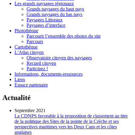
Les grands paysages régionaux
Grands paysages du haut pays
Grands paysages du bas pays
Paysages Littoraux
Paysages d’interface
Photothèque
Parcourir l’ensemble des photos du site
Parcours
Cartothèque
L’Atlas citoyen
Observatoire citoyen des paysages
Recueil citoyen
Participez !
Informations, documents-ressources
Liens
Espace partenaire
Actualité
Septembre 2021
La CDNPS favorable à la proposition de classement au titre
de la politique des Sites de la pointe de la Crèche et ses
perspectives maritimes vers les Deux Caps et les côtes
anglaises