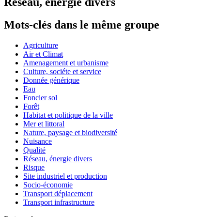
Réseau, énergie divers
Mots-clés dans le même groupe
Agriculture
Air et Climat
Amenagement et urbanisme
Culture, sociéte et service
Donnée générique
Eau
Foncier sol
Forêt
Habitat et politique de la ville
Mer et littoral
Nature, paysage et biodiversité
Nuisance
Qualité
Réseau, énergie divers
Risque
Site industriel et production
Socio-économie
Transport déplacement
Transport infrastructure