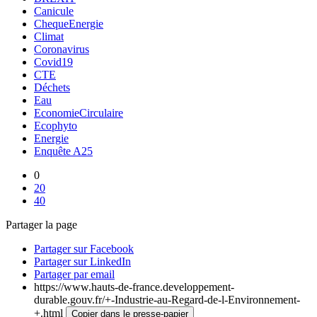
Canicule
ChequeEnergie
Climat
Coronavirus
Covid19
CTE
Déchets
Eau
EconomieCirculaire
Ecophyto
Energie
Enquête A25
0
20
40
Partager la page
Partager sur Facebook
Partager sur LinkedIn
Partager par email
https://www.hauts-de-france.developpement-
durable.gouv.fr/+-Industrie-au-Regard-de-l-Environnement-
+.html
Copier dans le presse-papier