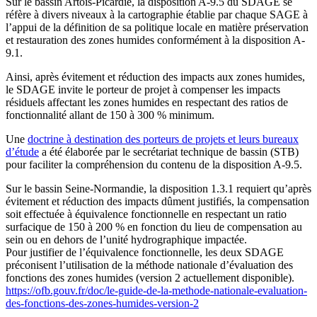
Sur le bassin Artois-Picardie, la disposition A-9.5 du SDAGE se
réfère à divers niveaux à la cartographie établie par chaque SAGE à
l’appui de la définition de sa politique locale en matière préservation
et restauration des zones humides conformément à la disposition A-
9.1.
Ainsi, après évitement et réduction des impacts aux zones humides,
le SDAGE invite le porteur de projet à compenser les impacts
résiduels affectant les zones humides en respectant des ratios de
fonctionnalité allant de 150 à 300 % minimum.
Une
doctrine à destination des porteurs de projets et leurs bureaux
d’étude
a été élaborée par le secrétariat technique de bassin (STB)
pour faciliter la compréhension du contenu de la disposition A-9.5.
Sur le bassin Seine-Normandie, la disposition 1.3.1 requiert qu’après
évitement et réduction des impacts dûment justifiés, la compensation
soit effectuée à équivalence fonctionnelle en respectant un ratio
surfacique de 150 à 200 % en fonction du lieu de compensation au
sein ou en dehors de l’unité hydrographique impactée.
Pour justifier de l’équivalence fonctionnelle, les deux SDAGE
préconisent l’utilisation de la méthode nationale d’évaluation des
fonctions des zones humides (version 2 actuellement disponible).
https://ofb.gouv.fr/doc/le-guide-de-la-methode-nationale-evaluation-
des-fonctions-des-zones-humides-version-2