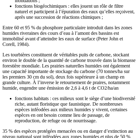
inondations ;
fonctions biogéochimiques : elles jouent un rôle de filtre
naturel et participent à l’épuration des eaux qu’elles reçoivent,
après une succession de réactions chimiques ;
Entre 60 et 95 % du phosphore particulaire introduit dans les zones
humides riveraines des cours d’eau à l’amont des bassins est
immobilisé avant d’atteindre les eaux de surface (Peter John et
Corell, 1984).
Les tourbières constituent de véritables puits de carbone, stockant
environ le double de la quantité de carbone trouvée dans la biomasse
forestière mondiale. Les prairies naturelles humides ont également
une capacité importante de stockage du carbone (70 tonnes/ha sur
les premiers 30 cm du sol), deux fois supérieure à un champ en
grande culture. À l’inverse le retournement de praires, notamment
humide, engendre une émission de 2,6 à 4,6 t de CO2/ha/an
fonctions habitats : ces milieux sont le siège d’une biodiversité
riche, autant floristique que faunistique. De nombreuses
espèces inféodées aux milieux humides y vivent, certaines
espèces en ont besoin comme lieu de passage, de
reproduction, de refuge ou de nourrissage.
35 % des espèces protégées menacées ou en danger d’extinction au
niveau national sont inféodées aux zones humides et plus de 50 %