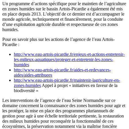
Un programme d’actions spécifique pour le maintien de l’agriculture
en zones humides sur le bassin Artois-Picardie a également été mis
en place depuis 2013. L’objectif de ce dernier est d’accompagner le
monde agricole, techniquement et financièrement, pour la conduite
d’une exploitation agricole durable et respectueuse de ces zones
humides.
Pour en savoir plus sur les actions de l’agence de l’eau Artois-
Picardie :
http://www.eau-artois-picardie.fr/enjeux-et-actions-entretenir-
les-milieux-aquatiques/proteger-et-entretenir-les-zones-
humides
http://www.eau-artois-picardie.fr/aides-et-redevances-
aides/aides-attribuees
http://www.eau-artois-picardie.fr/maintenir-lagriculture-en-
zones-humides
Appel à projet « initiatives en faveur de la
biodiversité »
Les interventions de l’agence de l’eau Seine Normandie sur ce
domaine concernent la connaissance des zones humides pour agir et
les protéger, la mise en place des programmes pluriannuels de
gestion pour agir à une échelle territoriale pertinente, la restauration
des milieux humides pour reconquérir la fonctionnalité de ces
écosystèmes, la préservation notamment via la maîtrise foncière