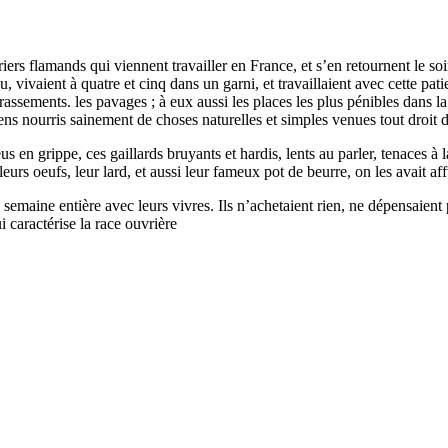
riers flamands qui viennent travailler en France, et s’en retournent le so
u, vivaient à quatre et cinq dans un garni, et travaillaient avec cette pa
rrassements. les pavages ; à eux aussi les places les plus pénibles dans 
gens nourris sainement de choses naturelles et simples venues tout droit d
s en grippe, ces gaillards bruyants et hardis, lents au parler, tenaces à 
 leurs oeufs, leur lard, et aussi leur fameux pot de beurre, on les avait 
a semaine entière avec leurs vivres. Ils n’achetaient rien, ne dépensaient
i caractérise la race ouvrière