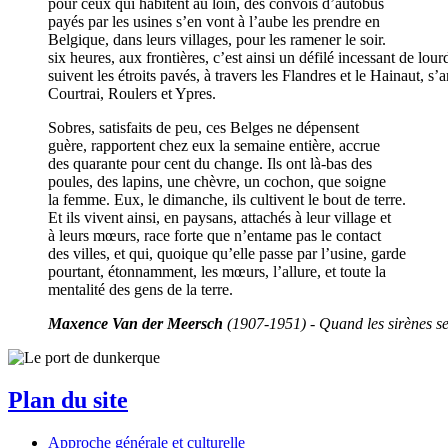
pour ceux qui habitent au loin, des convois d’autobus
payés par les usines s’en vont à l’aube les prendre en
Belgique, dans leurs villages, pour les ramener le soir.
six heures, aux frontières, c’est ainsi un défilé incessant de 
suivent les étroits pavés, à travers les Flandres et le Hainaut, 
Courtrai, Roulers et Ypres.
Sobres, satisfaits de peu, ces Belges ne dépensent
guère, rapportent chez eux la semaine entière, accrue
des quarante pour cent du change. Ils ont là-bas des
poules, des lapins, une chèvre, un cochon, que soigne
la femme. Eux, le dimanche, ils cultivent le bout de terre.
Et ils vivent ainsi, en paysans, attachés à leur village et
à leurs mœurs, race forte que n’entame pas le contact
des villes, et qui, quoique qu’elle passe par l’usine, garde
pourtant, étonnamment, les mœurs, l’allure, et toute la
mentalité des gens de la terre.
Maxence Van der Meersch
(1907-1951) - Quand les sirènes se
Plan du site
Approche générale et culturelle