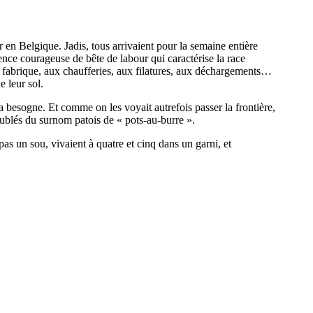
ir en Belgique. Jadis, tous arrivaient pour la semaine entière
tience courageuse de bête de labour qui caractérise la race
la fabrique, aux chaufferies, aux filatures, aux déchargements…
e leur sol.
la besogne. Et comme on les voyait autrefois passer la frontière,
affublés du surnom patois de « pots-au-burre ».
 pas un sou, vivaient à quatre et cinq dans un garni, et