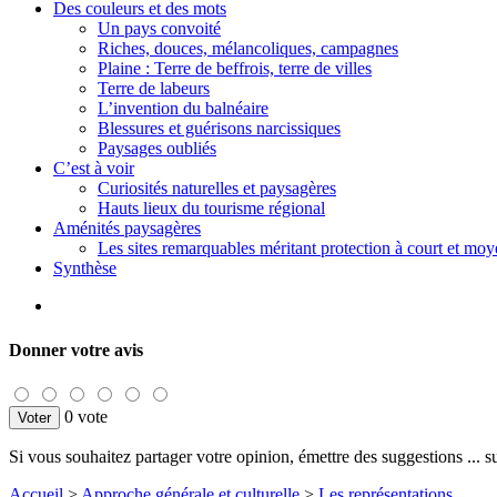
Des couleurs et des mots
Un pays convoité
Riches, douces, mélancoliques, campagnes
Plaine : Terre de beffrois, terre de villes
Terre de labeurs
L’invention du balnéaire
Blessures et guérisons narcissiques
Paysages oubliés
C’est à voir
Curiosités naturelles et paysagères
Hauts lieux du tourisme régional
Aménités paysagères
Les sites remarquables méritant protection à court et mo
Synthèse
Donner votre avis
0 vote
Si vous souhaitez partager votre opinion, émettre des suggestions ... sur
Accueil
>
Approche générale et culturelle
>
Les représentations