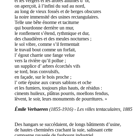
et les vergers et les arbres allumés d’ or,
on aperçoit, à l’infini du sud au nord,
au long de vieux fossés et de berges obscures
la noire immensité des usines rectangulaires.
Telle une bête énorme et taciturne
qui bourdonne derrière un mur,
le ronflement s’étend, rythmique et dur,
des chaudières et des meules nocturnes ;
le sol vibre, comme s’il fermentait
le travail bout comme un forfait,
l’ égout charrie une fange velue
vers la rivière qu’il pollue ;
un supplice d’ arbres écorchés vifs
se tord, bras convulsifs,
en façade, sur le bois proche ;
l’ ortie épuise aux cœurs sablons et oche
et les fumiers, toujours plus hauts, de résidus :
ciments huileux, plâtras pourris, moellons fendus,
lèvent, le soir, leurs monuments de pourritures. »
Émile Verhaeren
(1855-1916) - Les villes tentaculaires, 1885
Des hangars se succédaient, de longs bâtiments d’usine,
de hautes cheminées crachant la suie, salissant cette
campagne ravagée de faubourg industriel.