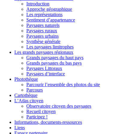
Introduction
Approche géographique
Les représentations
Sentiment d’appartenance
Paysages naturels
Paysages ruraux
Paysages urbains
Synthèse générale
Les paysages limitrophes
Les grands paysages régionaux
Grands paysages du haut pays
Grands paysages du bas pays
Paysages Littoraux
Paysages d’interface
Photothèque
Parcourir l’ensemble des photos du site
Parcours
Cartothèque
L’Atlas citoyen
Observatoire citoyen des paysages
Recueil citoyen
Participez !
Informations, documents-ressources
Liens
Espace partenaire