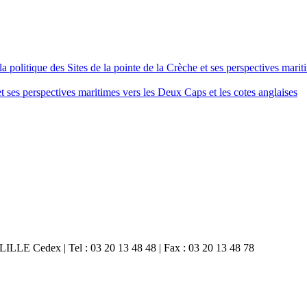
 politique des Sites de la pointe de la Crèche et ses perspectives marit
 et ses perspectives maritimes vers les Deux Caps et les cotes anglaises
 LILLE Cedex | Tel : 03 20 13 48 48 | Fax : 03 20 13 48 78