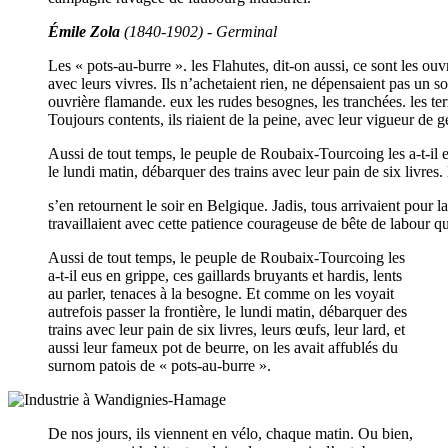
Émile Zola
(1840-1902) - Germinal
Les « pots-au-burre ». les Flahutes, dit-on aussi, ce sont les ouv
avec leurs vivres. Ils n’achetaient rien, ne dépensaient pas un so
ouvrière flamande. eux les rudes besognes, les tranchées. les te
Toujours contents, ils riaient de la peine, avec leur vigueur de 
Aussi de tout temps, le peuple de Roubaix-Tourcoing les a-t-il eu
le lundi matin, débarquer des trains avec leur pain de six livres.
s’en retournent le soir en Belgique. Jadis, tous arrivaient pour l
travaillaient avec cette patience courageuse de bête de labour qu
Aussi de tout temps, le peuple de Roubaix-Tourcoing les
a-t-il eus en grippe, ces gaillards bruyants et hardis, lents
au parler, tenaces à la besogne. Et comme on les voyait
autrefois passer la frontière, le lundi matin, débarquer des
trains avec leur pain de six livres, leurs œufs, leur lard, et
aussi leur fameux pot de beurre, on les avait affublés du
surnom patois de « pots-au-burre ».
De nos jours, ils viennent en vélo, chaque matin. Ou bien,