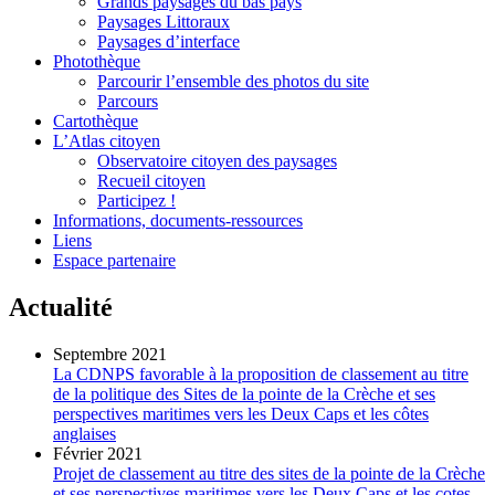
Grands paysages du bas pays
Paysages Littoraux
Paysages d’interface
Photothèque
Parcourir l’ensemble des photos du site
Parcours
Cartothèque
L’Atlas citoyen
Observatoire citoyen des paysages
Recueil citoyen
Participez !
Informations, documents-ressources
Liens
Espace partenaire
Actualité
Septembre 2021
La CDNPS favorable à la proposition de classement au titre
de la politique des Sites de la pointe de la Crèche et ses
perspectives maritimes vers les Deux Caps et les côtes
anglaises
Février 2021
Projet de classement au titre des sites de la pointe de la Crèche
et ses perspectives maritimes vers les Deux Caps et les cotes