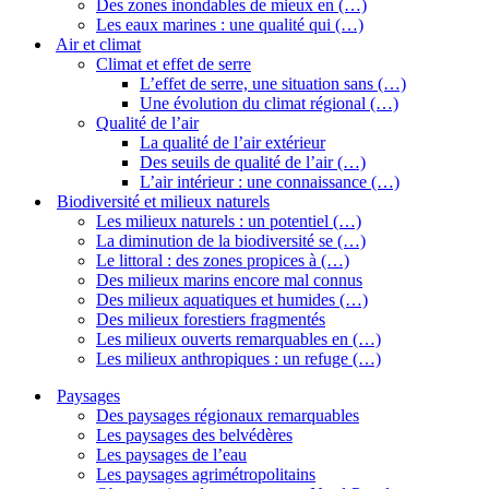
Des zones inondables de mieux en (…)
Les eaux marines : une qualité qui (…)
Air et climat
Climat et effet de serre
L’effet de serre, une situation sans (…)
Une évolution du climat régional (…)
Qualité de l’air
La qualité de l’air extérieur
Des seuils de qualité de l’air (…)
L’air intérieur : une connaissance (…)
Biodiversité et milieux naturels
Les milieux naturels : un potentiel (…)
La diminution de la biodiversité se (…)
Le littoral : des zones propices à (…)
Des milieux marins encore mal connus
Des milieux aquatiques et humides (…)
Des milieux forestiers fragmentés
Les milieux ouverts remarquables en (…)
Les milieux anthropiques : un refuge (…)
Paysages
Des paysages régionaux remarquables
Les paysages des belvédères
Les paysages de l’eau
Les paysages agrimétropolitains