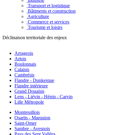
Industrie
Transport et logistique
Bâtiments et construction
Agriculture
Commerce et services
Tourisme et loisirs
Déclinaison territoriale des enjeux
Arrageois
Artois
Boulonnais
Calaisis
Cambrésis
Flandre - Dunkerque
Flandre intérieure
Grand Douaisis
Lens - Liévin - Hénin - Carvin
Lille Métropole
Montreuillois
Osartis - Marquion
Saint-Omer
Sambre - Avesnois
Pays des Sept Vallées