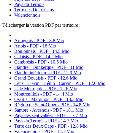
Pays du Ternois
Terre des Deux Caps
Valenciennois
Télécharger la version PDF par territoire :
Arrageois - PDF - 8.8 Mio
Artois - PDF - 16 Mio
Boulonnais - PDF - 14.5 Mio
Calaisis - PDF - 14.2 Mio
Cambrésis - PDF - 10.5 Mio
Flandre - Dunkerque - PDF - 11 Mio
Flandre intérieure - PDF - 12.9 Mio
Grand Douaisis - PDF - 12.6 Mio
Lens - Liévin - Hénin - Carvin - PDF - 12.6 Mio
Lille Métropole - PDF - 12.6 Mio
Montreuillois - PDF - 14.4 Mio
Osartis - Marquion - PDF - 13.3 Mio
Région de Saint-Omer - PDF - 14.8 Mio
Sambre - Avesnois - PDF - 18.1 Mio
Pays des sept vallées - PDF - 17.7 Mio
Pays du Ternois - PDF - 14.7 Mio
Terre des Deux Caps - PDF - 12.8 Mio
Valenciennois - PDF - 14.1 Mio