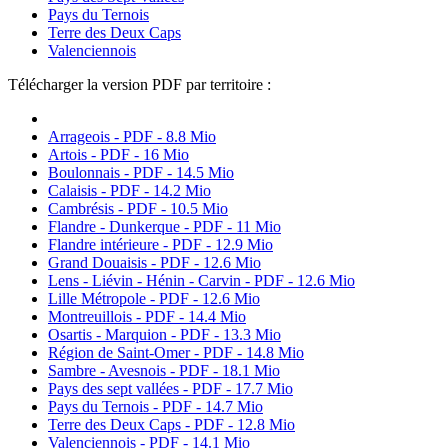
Pays du Ternois
Terre des Deux Caps
Valenciennois
Télécharger la version PDF par territoire :
Arrageois - PDF - 8.8 Mio
Artois - PDF - 16 Mio
Boulonnais - PDF - 14.5 Mio
Calaisis - PDF - 14.2 Mio
Cambrésis - PDF - 10.5 Mio
Flandre - Dunkerque - PDF - 11 Mio
Flandre intérieure - PDF - 12.9 Mio
Grand Douaisis - PDF - 12.6 Mio
Lens - Liévin - Hénin - Carvin - PDF - 12.6 Mio
Lille Métropole - PDF - 12.6 Mio
Montreuillois - PDF - 14.4 Mio
Osartis - Marquion - PDF - 13.3 Mio
Région de Saint-Omer - PDF - 14.8 Mio
Sambre - Avesnois - PDF - 18.1 Mio
Pays des sept vallées - PDF - 17.7 Mio
Pays du Ternois - PDF - 14.7 Mio
Terre des Deux Caps - PDF - 12.8 Mio
Valenciennois - PDF - 14.1 Mio