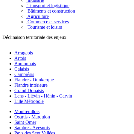
Industrie
Transport et logistique
Bâtiments et construction
Agriculture
Commerce et services
Tourisme et loisirs
Déclinaison territoriale des enjeux
Arrageois
Artois
Boulonnais
Calaisis
Cambrésis
Flandre - Dunkerque
Flandre intérieure
Grand Douaisis
Lens - Liévin - Hénin - Carvin
Lille Métropole
Montreuillois
Osartis - Marquion
Saint-Omer
Sambre - Avesnois
Pays des Sept Vallées