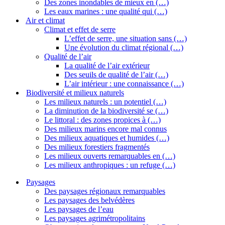
Des zones inondables de mieux en (…)
Les eaux marines : une qualité qui (…)
Air et climat
Climat et effet de serre
L’effet de serre, une situation sans (…)
Une évolution du climat régional (…)
Qualité de l’air
La qualité de l’air extérieur
Des seuils de qualité de l’air (…)
L’air intérieur : une connaissance (…)
Biodiversité et milieux naturels
Les milieux naturels : un potentiel (…)
La diminution de la biodiversité se (…)
Le littoral : des zones propices à (…)
Des milieux marins encore mal connus
Des milieux aquatiques et humides (…)
Des milieux forestiers fragmentés
Les milieux ouverts remarquables en (…)
Les milieux anthropiques : un refuge (…)
Paysages
Des paysages régionaux remarquables
Les paysages des belvédères
Les paysages de l’eau
Les paysages agrimétropolitains