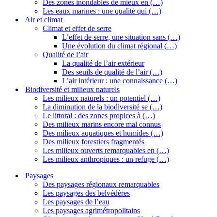
Des zones inondables de mieux en (…)
Les eaux marines : une qualité qui (…)
Air et climat
Climat et effet de serre
L’effet de serre, une situation sans (…)
Une évolution du climat régional (…)
Qualité de l’air
La qualité de l’air extérieur
Des seuils de qualité de l’air (…)
L’air intérieur : une connaissance (…)
Biodiversité et milieux naturels
Les milieux naturels : un potentiel (…)
La diminution de la biodiversité se (…)
Le littoral : des zones propices à (…)
Des milieux marins encore mal connus
Des milieux aquatiques et humides (…)
Des milieux forestiers fragmentés
Les milieux ouverts remarquables en (…)
Les milieux anthropiques : un refuge (…)
Paysages
Des paysages régionaux remarquables
Les paysages des belvédères
Les paysages de l’eau
Les paysages agrimétropolitains