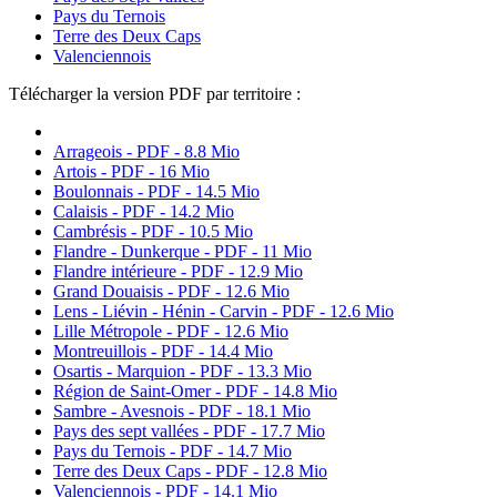
Pays du Ternois
Terre des Deux Caps
Valenciennois
Télécharger la version PDF par territoire :
Arrageois - PDF - 8.8 Mio
Artois - PDF - 16 Mio
Boulonnais - PDF - 14.5 Mio
Calaisis - PDF - 14.2 Mio
Cambrésis - PDF - 10.5 Mio
Flandre - Dunkerque - PDF - 11 Mio
Flandre intérieure - PDF - 12.9 Mio
Grand Douaisis - PDF - 12.6 Mio
Lens - Liévin - Hénin - Carvin - PDF - 12.6 Mio
Lille Métropole - PDF - 12.6 Mio
Montreuillois - PDF - 14.4 Mio
Osartis - Marquion - PDF - 13.3 Mio
Région de Saint-Omer - PDF - 14.8 Mio
Sambre - Avesnois - PDF - 18.1 Mio
Pays des sept vallées - PDF - 17.7 Mio
Pays du Ternois - PDF - 14.7 Mio
Terre des Deux Caps - PDF - 12.8 Mio
Valenciennois - PDF - 14.1 Mio