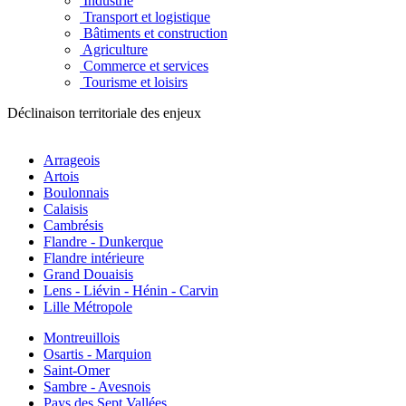
Industrie
Transport et logistique
Bâtiments et construction
Agriculture
Commerce et services
Tourisme et loisirs
Déclinaison territoriale des enjeux
Arrageois
Artois
Boulonnais
Calaisis
Cambrésis
Flandre - Dunkerque
Flandre intérieure
Grand Douaisis
Lens - Liévin - Hénin - Carvin
Lille Métropole
Montreuillois
Osartis - Marquion
Saint-Omer
Sambre - Avesnois
Pays des Sept Vallées