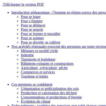
Télécharger la version PDF
Introduction pédagogique : l’homme en région exerce des pres
Pour se loger
Pour s’équiper
Pour se déplacer
Pour se nourrir
Pour se former et travailler
Pour se soigner
Pour se divertir, se cultiver
Nos activités régionales exercent des pressions sur notre envir
Ménages et société civile
Industrie
Transports et logistique
Bâtiments existants et constructions
Agriculture, sylviculture, pêche
Commerces et services
Tourisme et loisirs
Ces pressions se combinent
Urbanisation et artificialisation des sols
Production et valorisation des déchets
Consommations et productions d’énergie
Évolution du climat
Fiche mémento : synthèse des pressions que subit chaque comp