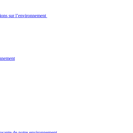
sions sur l’environnement
onnement
osante de notre environnement