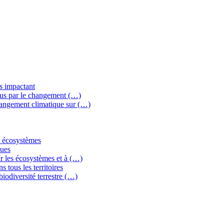
ns impactant
crus par le changement (…)
changement climatique sur (…)
es écosystèmes
ques
ar les écosystèmes et à (…)
s tous les territoires
biodiversité terrestre (…)