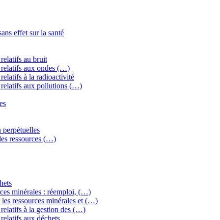
ns effet sur la santé
elatifs au bruit
relatifs aux ondes (…)
latifs à la radioactivité
relatifs aux pollutions (…)
es
 perpétuelles
 des ressources (…)
hets
ces minérales : réemploi, (…)
les ressources minérales et (…)
elatifs à la gestion des (…)
relatifs aux déchets