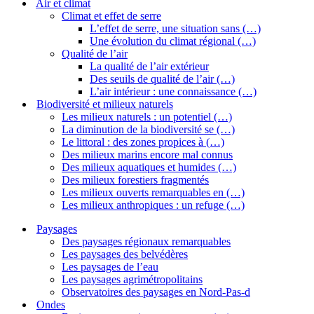
Air et climat
Climat et effet de serre
L’effet de serre, une situation sans (…)
Une évolution du climat régional (…)
Qualité de l’air
La qualité de l’air extérieur
Des seuils de qualité de l’air (…)
L’air intérieur : une connaissance (…)
Biodiversité et milieux naturels
Les milieux naturels : un potentiel (…)
La diminution de la biodiversité se (…)
Le littoral : des zones propices à (…)
Des milieux marins encore mal connus
Des milieux aquatiques et humides (…)
Des milieux forestiers fragmentés
Les milieux ouverts remarquables en (…)
Les milieux anthropiques : un refuge (…)
Paysages
Des paysages régionaux remarquables
Les paysages des belvédères
Les paysages de l’eau
Les paysages agrimétropolitains
Observatoires des paysages en Nord-Pas-d
Ondes