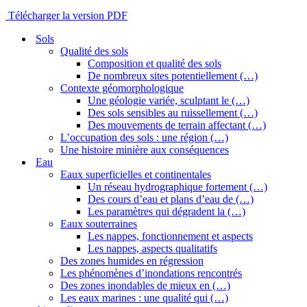
Télécharger la version PDF
Sols
Qualité des sols
Composition et qualité des sols
De nombreux sites potentiellement (…)
Contexte géomorphologique
Une géologie variée, sculptant le (…)
Des sols sensibles au ruissellement (…)
Des mouvements de terrain affectant (…)
L’occupation des sols : une région (…)
Une histoire minière aux conséquences
Eau
Eaux superficielles et continentales
Un réseau hydrographique fortement (…)
Des cours d’eau et plans d’eau de (…)
Les paramètres qui dégradent la (…)
Eaux souterraines
Les nappes, fonctionnement et aspects
Les nappes, aspects qualitatifs
Des zones humides en régression
Les phénomènes d’inondations rencontrés
Des zones inondables de mieux en (…)
Les eaux marines : une qualité qui (…)