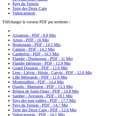
Pays du Ternois
Terre des Deux Caps
Valenciennois
Télécharger la version PDF par territoire :
Arrageois - PDF - 8.8 Mio
Artois - PDF - 16 Mio
Boulonnais - PDF - 14.5 Mio
Calaisis - PDF - 14.2 Mio
Cambrésis - PDF - 10.5 Mio
Flandre - Dunkerque - PDF - 11 Mio
Flandre intérieure - PDF - 12.9 Mio
Grand Douaisis - PDF - 12.6 Mio
Lens - Liévin - Hénin - Carvin - PDF - 12.6 Mio
Lille Métropole - PDF - 12.6 Mio
Montreuillois - PDF - 14.4 Mio
Osartis - Marquion - PDF - 13.3 Mio
Région de Saint-Omer - PDF - 14.8 Mio
Sambre - Avesnois - PDF - 18.1 Mio
Pays des sept vallées - PDF - 17.7 Mio
Pays du Ternois - PDF - 14.7 Mio
Terre des Deux Caps - PDF - 12.8 Mio
Valenciennois - PDF - 14.1 Mio