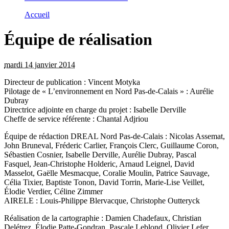
Accueil
Équipe de réalisation
mardi 14 janvier 2014
Directeur de publication : Vincent Motyka
Pilotage de « L’environnement en Nord Pas-de-Calais » : Aurélie
Dubray
Directrice adjointe en charge du projet : Isabelle Derville
Cheffe de service référente : Chantal Adjriou
Équipe de rédaction DREAL Nord Pas-de-Calais : Nicolas Assemat,
John Bruneval, Fréderic Carlier, François Clerc, Guillaume Coron,
Sébastien Cosnier, Isabelle Derville, Aurélie Dubray, Pascal
Fasquel, Jean-Christophe Holderic, Arnaud Leignel, David
Masselot, Gaëlle Mesmacque, Coralie Moulin, Patrice Sauvage,
Célia Tixier, Baptiste Tonon, David Torrin, Marie-Lise Veillet,
Élodie Verdier, Céline Zimmer
AIRELE : Louis-Philippe Blervacque, Christophe Outteryck
Réalisation de la cartographie : Damien Chadefaux, Christian
Delétrez, Élodie Patte-Gondran, Pascale Leblond, Olivier Lefer,