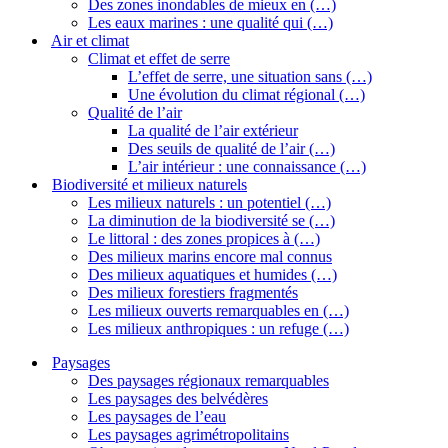
Des zones inondables de mieux en (…)
Les eaux marines : une qualité qui (…)
Air et climat
Climat et effet de serre
L’effet de serre, une situation sans (…)
Une évolution du climat régional (…)
Qualité de l’air
La qualité de l’air extérieur
Des seuils de qualité de l’air (…)
L’air intérieur : une connaissance (…)
Biodiversité et milieux naturels
Les milieux naturels : un potentiel (…)
La diminution de la biodiversité se (…)
Le littoral : des zones propices à (…)
Des milieux marins encore mal connus
Des milieux aquatiques et humides (…)
Des milieux forestiers fragmentés
Les milieux ouverts remarquables en (…)
Les milieux anthropiques : un refuge (…)
Paysages
Des paysages régionaux remarquables
Les paysages des belvédères
Les paysages de l’eau
Les paysages agrimétropolitains