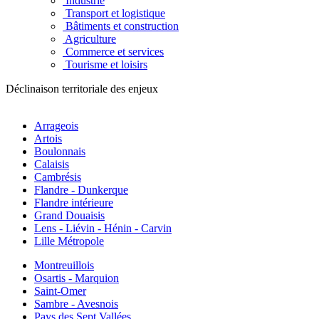
Industrie
Transport et logistique
Bâtiments et construction
Agriculture
Commerce et services
Tourisme et loisirs
Déclinaison territoriale des enjeux
Arrageois
Artois
Boulonnais
Calaisis
Cambrésis
Flandre - Dunkerque
Flandre intérieure
Grand Douaisis
Lens - Liévin - Hénin - Carvin
Lille Métropole
Montreuillois
Osartis - Marquion
Saint-Omer
Sambre - Avesnois
Pays des Sept Vallées