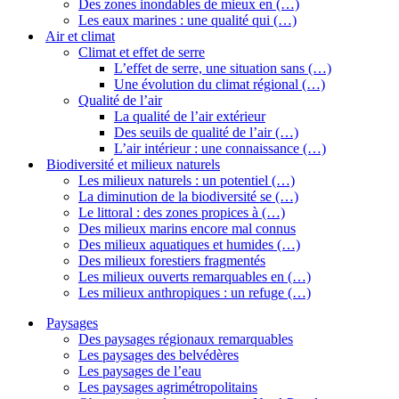
Des zones inondables de mieux en (…)
Les eaux marines : une qualité qui (…)
Air et climat
Climat et effet de serre
L’effet de serre, une situation sans (…)
Une évolution du climat régional (…)
Qualité de l’air
La qualité de l’air extérieur
Des seuils de qualité de l’air (…)
L’air intérieur : une connaissance (…)
Biodiversité et milieux naturels
Les milieux naturels : un potentiel (…)
La diminution de la biodiversité se (…)
Le littoral : des zones propices à (…)
Des milieux marins encore mal connus
Des milieux aquatiques et humides (…)
Des milieux forestiers fragmentés
Les milieux ouverts remarquables en (…)
Les milieux anthropiques : un refuge (…)
Paysages
Des paysages régionaux remarquables
Les paysages des belvédères
Les paysages de l’eau
Les paysages agrimétropolitains