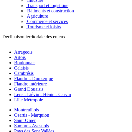
Industrie
Transport et logistique
Bâtiments et construction
Agriculture
Commerce et services
Tourisme et loisirs
Déclinaison territoriale des enjeux
Arrageois
Artois
Boulonnais
Calaisis
Cambrésis
Flandre - Dunkerque
Flandre intérieure
Grand Douaisis
Lens - Liévin - Hénin - Carvin
Lille Métropole
Montreuillois
Osartis - Marquion
Saint-Omer
Sambre - Avesnois
Pays des Sept Vallées