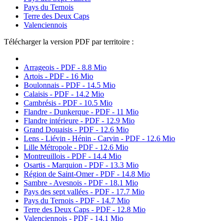
Pays du Ternois
Terre des Deux Caps
Valenciennois
Télécharger la version PDF par territoire :
Arrageois - PDF - 8.8 Mio
Artois - PDF - 16 Mio
Boulonnais - PDF - 14.5 Mio
Calaisis - PDF - 14.2 Mio
Cambrésis - PDF - 10.5 Mio
Flandre - Dunkerque - PDF - 11 Mio
Flandre intérieure - PDF - 12.9 Mio
Grand Douaisis - PDF - 12.6 Mio
Lens - Liévin - Hénin - Carvin - PDF - 12.6 Mio
Lille Métropole - PDF - 12.6 Mio
Montreuillois - PDF - 14.4 Mio
Osartis - Marquion - PDF - 13.3 Mio
Région de Saint-Omer - PDF - 14.8 Mio
Sambre - Avesnois - PDF - 18.1 Mio
Pays des sept vallées - PDF - 17.7 Mio
Pays du Ternois - PDF - 14.7 Mio
Terre des Deux Caps - PDF - 12.8 Mio
Valenciennois - PDF - 14.1 Mio