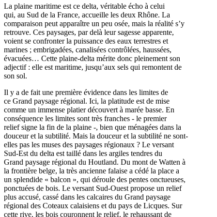
La plaine maritime est ce delta, véritable écho à celui
qui, au Sud de la France, accueille les deux Rhône. La
comparaison peut apparaître un peu osée, mais la réalité s’y
retrouve. Ces paysages, par delà leur sagesse apparente,
voient se confronter la puissance des eaux terrestres et
marines ; embrigadées, canalisées contrôlées, haussées,
évacuées… Cette plaine-delta mérite donc pleinement son
adjectif : elle est maritime, jusqu’aux sels qui remontent de
son sol.
Il y a de fait une première évidence dans les limites de
ce Grand paysage régional. Ici, la platitude est de mise
comme un immense platier découvert à marée basse. En
conséquence les limites sont très franches - le premier
relief signe la fin de la plaine -, bien que ménagées dans la
douceur et la subtilité. Mais la douceur et la subtilité ne sont-
elles pas les muses des paysages régionaux ? Le versant
Sud-Est du delta est taillé dans les argiles tendres du
Grand paysage régional du Houtland. Du mont de Watten à
la frontière belge, la très ancienne falaise a cédé la place a
un splendide « balcon », qui déroule des pentes onctueuses,
ponctuées de bois. Le versant Sud-Ouest propose un relief
plus accusé, cassé dans les calcaires du Grand paysage
régional des Coteaux calaisiens et du pays de Licques. Sur
cette rive, les bois couronnent le relief, le rehaussant de