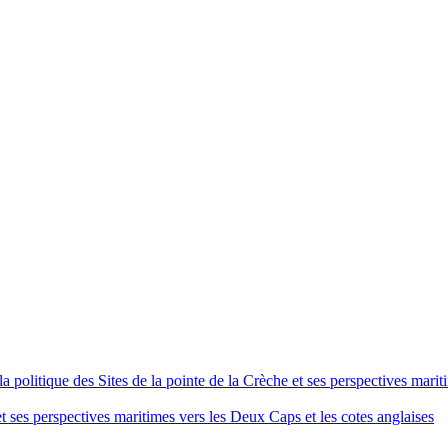
 politique des Sites de la pointe de la Crèche et ses perspectives marit
 et ses perspectives maritimes vers les Deux Caps et les cotes anglaises