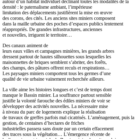
autour d’un habitat individuel déclinant toutes les modalités de la
densité : le paternalisme ambiant, l’impérieuse
limitation des déplacements justifièrent la mise en œuvre
des corons, des cités. Les anciens sites miniers composent
dans la maille urbaine des poches d’espaces publics lentement
réappropriés. De grandes infrastructures, anciennes
et nouvelles, irriguent le territoire…
Des canaux animent de
leurs eaux villes et campagnes minières, les grands arbres
dressent partout de hautes silhouettes sous lesquelles les
maisonnettes de briques semblent s’abriter, des forêts,
des champs, des pâtures offrent reculs et respirations…
Les paysages miniers comportent tous les germes d’une
qualité de vie urbaine vainement recherchée ailleurs.
La ville aime les histoires longues et c’est de temps dont
manque le Bassin minier. La souffrance partout sensible
justifie la volonté farouche des édiles miniers de voir se
développer des activités nouvelles. La nécessaire mise
à niveau du parc de logements explique la réalisation
de travaux de greffes parfois mal cicatrisés. L’aménagement, puis la
gestion, de centaines d’hectares de friches
industrielles passera sans doute par un certain effacement
des traces sous la végétation… L’émergence récente de