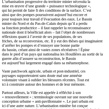
L’urbanisation progressive du territoire minier nécessita la
mise en œuvre d’une grande « puissance technologique »,
qui lui permit de faire fi des conditions de la surface. C’est
ainsi que des pompes poursuivent aujourd’hui encore et
pour toujours leur travail d’évacuation des eaux. Le Bassin
minier du Nord et du Pas-de-Calais depuis qu’il a perdu
sa fonction productrice – il faut rappeler la reconnaissance
nationale dont il bénéficiait alors – fait l’objet de nombreuses
réflexions quant à l’avenir de ses populations, de ses
friches, de sa reconversion, etc. Il y eut des thèses qui imaginaient
d’arrêter les pompes et d’ennoyer une bonne partie
du bassin, créant ainsi de vastes zones récréatives ! Épine
dans le pied d’un pays qui nationalisa les Houillères au sortir de la
guerre afin d’assurer sa reconstruction, le Bassin
est aujourd’hui largement engagé dans sa métamorphose.
Vaste patchwork agricole, urbain et post-industriel, ces
paysages supporteraient sans doute mal une amnésie
volontaire visant à oublier les blessures récentes. Tout est
ici à construire autour des hommes et de leur mémoire.
Partout ailleurs, la Ville est appelée à réfléchir à son
« renouvellement » ; terminologie ouvrant sur une nouvelle
conception urbaine « anti-pavillonnaire ». Le pari urbain est
ici d’une autre nature. L’urbanisation minière fut conçue