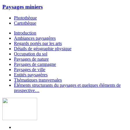
Paysages miniers
Photothèque
Cartothèque
Introduction
Ambiances paysagères
Regards portés par les arts
Détails de géographie physique
Occupation du sol
Paysages de nature
Paysages de campagne
Paysages de ville
Entités paysagères
Thématiques transversales
Éléments structurants du paysages et quelques éléments de
prospective…