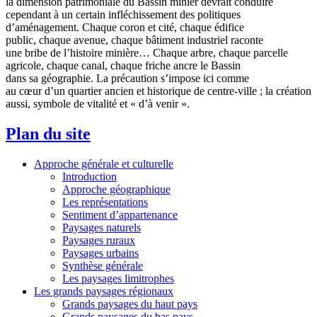
la dimension patrimoniale du Bassin minier devrait conduire
cependant à un certain infléchissement des politiques
d’aménagement. Chaque coron et cité, chaque édifice
public, chaque avenue, chaque bâtiment industriel raconte
une bribe de l’histoire minière… Chaque arbre, chaque parcelle
agricole, chaque canal, chaque friche ancre le Bassin
dans sa géographie. La précaution s’impose ici comme
au cœur d’un quartier ancien et historique de centre-ville ; la création
aussi, symbole de vitalité et « d’à venir ».
Plan du site
Approche générale et culturelle
Introduction
Approche géographique
Les représentations
Sentiment d’appartenance
Paysages naturels
Paysages ruraux
Paysages urbains
Synthèse générale
Les paysages limitrophes
Les grands paysages régionaux
Grands paysages du haut pays
Grands paysages du bas pays