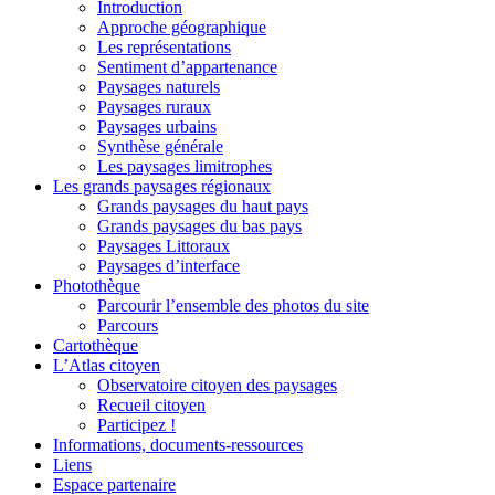
Introduction
Approche géographique
Les représentations
Sentiment d’appartenance
Paysages naturels
Paysages ruraux
Paysages urbains
Synthèse générale
Les paysages limitrophes
Les grands paysages régionaux
Grands paysages du haut pays
Grands paysages du bas pays
Paysages Littoraux
Paysages d’interface
Photothèque
Parcourir l’ensemble des photos du site
Parcours
Cartothèque
L’Atlas citoyen
Observatoire citoyen des paysages
Recueil citoyen
Participez !
Informations, documents-ressources
Liens
Espace partenaire