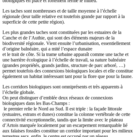
biologiques en place et fortement fermé le milieu.
Les taches sont nombreuses et de taille moyenne à l’échelle
régionale (leur taille relative est toutefois grande par rapport à la
superficie de cette petite région).
Les plus grandes taches sont constituées par les estuaires de la
Canche et de l’Authie, qui sont des éléments majeurs de la
biodiversité régionale. Vient ensuite l’urbanisation, essentiellement
d’origine balnéaire, qui a mité l’espace dunaire
et le trait de côte. Si la trame urbaine apparaît comme une tache et
une barrière écologique à l’échelle de travail, sa nature balnéaire
(grandes propriétés, grands jardins, structure de parc arboré, …)
permet toutefois des connexions biologiques locales et elle constitue
également un habitat intéressant tant pour la flore que pour la faune.
Les corridors biologiques sont omniprésents et très apparents à
l’échelle globale.
On peut distinguer d’emblée deux réseaux de connexions
biologiques dans les Bas-Champs :
le premier relie le Nord au Sud. Il est triple : la façade littorale
(estuaires, estrans et dunes) constitue la colonne vertébrale de cette
connectivité exceptionnelle, tandis que la limite avec le plateau
d’Artois marquée localement par un escarpement remarquable lié
aux falaises fossiles constitue un corridor important pour les milieux
terrestres secs, enfin, le centre est occupé par un réseau