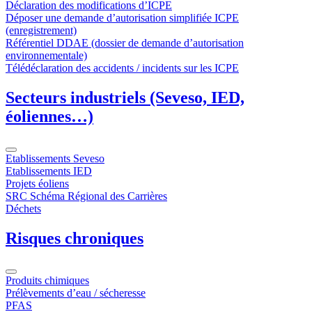
Déclaration des modifications d’ICPE
Déposer une demande d’autorisation simplifiée ICPE
(enregistrement)
Référentiel DDAE (dossier de demande d’autorisation
environnementale)
Télédéclaration des accidents / incidents sur les ICPE
Secteurs industriels (Seveso, IED,
éoliennes…)
Etablissements Seveso
Etablissements IED
Projets éoliens
SRC Schéma Régional des Carrières
Déchets
Risques chroniques
Produits chimiques
Prélèvements d’eau / sécheresse
PFAS