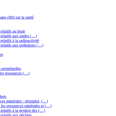
ns effet sur la santé
elatifs au bruit
relatifs aux ondes (…)
latifs à la radioactivité
relatifs aux pollutions (…)
es
 perpétuelles
 des ressources (…)
hets
ces minérales : réemploi, (…)
les ressources minérales et (…)
elatifs à la gestion des (…)
relatifs aux déchets