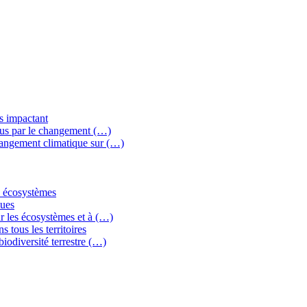
ns impactant
crus par le changement (…)
changement climatique sur (…)
es écosystèmes
ques
ar les écosystèmes et à (…)
s tous les territoires
biodiversité terrestre (…)