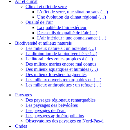
Air et climat
Climat et effet de serre
L’effet de serre, une situation sans (…)
Une évolution du climat régional (…)
Qualité de l’air
La qualité de l’air extérieur
Des seuils de qualité de l’air (…)
L’air intérieur : une connaissance (…)
Biodiversité et milieux naturels
Les milieux naturels : un potentiel (…)
La diminution de la biodiversité se (…)
Le littoral : des zones propices à (…)
Des milieux marins encore mal connus
Des milieux aquatiques et humides (…)
Des milieux forestiers fragmentés
Les milieux ouverts remarquables en (…)
Les milieux anthropiques : un refuge (…)
Paysages
Des paysages régionaux remarquables
Les paysages des belvédères
Les paysages de l’eau
Les paysages agrimétropolitains
Observatoires des paysages en Nord-Pas-d
Ondes