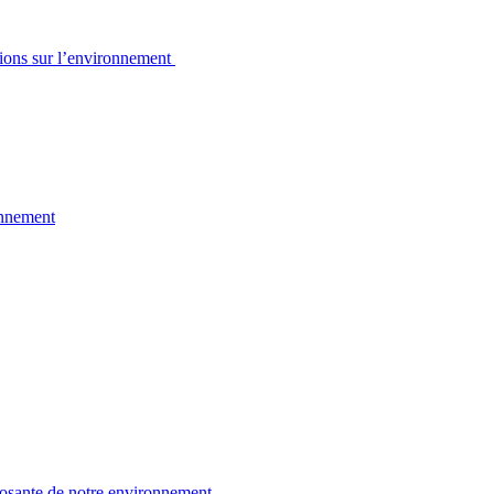
sions sur l’environnement
onnement
osante de notre environnement