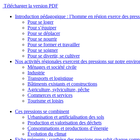
Télécharger la version PDF
Introduction pédagogique : l’homme en région exerce des pres
Pour se loger
Pour s’équiper
Pour se déplacer
Pour se nourrir
Pour se former et travailler
Pour se soigner
Pour se divertir, se cultiver
Nos activités régionales exercent des pressions sur notre envir
Ménages et société civile
Industrie
Transports et logistique
Bâtiments existants et constructions
Agriculture, sylviculture, pêche
Commerces et services
Tourisme et loisirs
Ces pressions se combinent
Urbanisation et artificialisation des sols
Production et valorisation des déchets
Consommations et productions d’énergie
Évolution du climat
Fiche mémento : synthèse des pressions que subit chaque comp