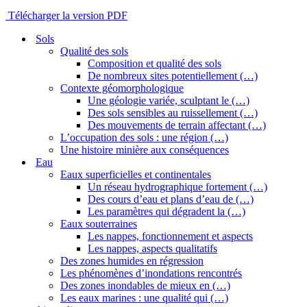
Télécharger la version PDF
Sols
Qualité des sols
Composition et qualité des sols
De nombreux sites potentiellement (…)
Contexte géomorphologique
Une géologie variée, sculptant le (…)
Des sols sensibles au ruissellement (…)
Des mouvements de terrain affectant (…)
L’occupation des sols : une région (…)
Une histoire minière aux conséquences
Eau
Eaux superficielles et continentales
Un réseau hydrographique fortement (…)
Des cours d’eau et plans d’eau de (…)
Les paramètres qui dégradent la (…)
Eaux souterraines
Les nappes, fonctionnement et aspects
Les nappes, aspects qualitatifs
Des zones humides en régression
Les phénomènes d’inondations rencontrés
Des zones inondables de mieux en (…)
Les eaux marines : une qualité qui (…)