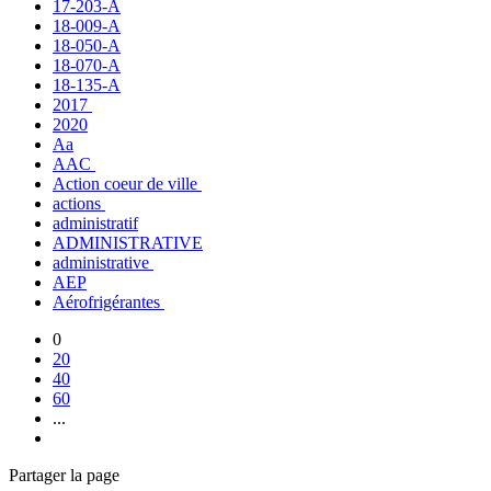
17-203-A
18-009-A
18-050-A
18-070-A
18-135-A
2017
2020
Aa
AAC
Action coeur de ville
actions
administratif
ADMINISTRATIVE
administrative
AEP
Aérofrigérantes
0
20
40
60
...
Partager la page