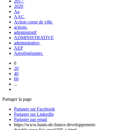
2017
2020
Aa
AAC
Action coeur de ville
actions
administratif
ADMINISTRATIVE
administrative
AEP
Aérofrigérantes
0
20
40
60
...
Partager la page
Partager sur Facebook
Partager sur LinkedIn
Partager par email
https://www.hauts-de-france.developpement-
durable.gouv.fr/+-mot1595-+.html