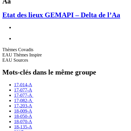
Aa
Etat des lieux GEMAPI – Delta de l’Aa
Thèmes Covadis
EAU Thèmes Inspire
EAU Sources
Mots-clés dans le même groupe
17-014-A
17-077-A
17-077-A
17-082-A
17-203-A
18-009-A
18-050-A
18-070-A
18-135-A