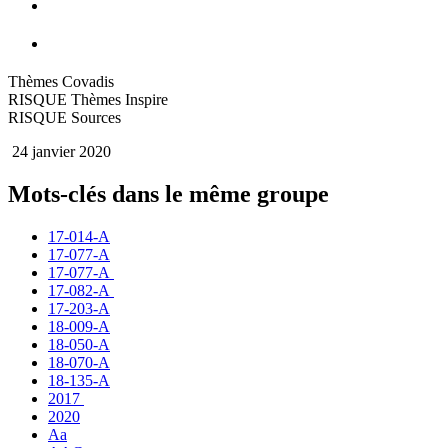
Thèmes Covadis
RISQUE Thèmes Inspire
RISQUE Sources
24 janvier 2020
Mots-clés dans le même groupe
17-014-A
17-077-A
17-077-A
17-082-A
17-203-A
18-009-A
18-050-A
18-070-A
18-135-A
2017
2020
Aa