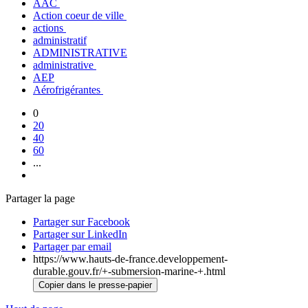
AAC
Action coeur de ville
actions
administratif
ADMINISTRATIVE
administrative
AEP
Aérofrigérantes
0
20
40
60
...
Partager la page
Partager sur Facebook
Partager sur LinkedIn
Partager par email
https://www.hauts-de-france.developpement-
durable.gouv.fr/+-submersion-marine-+.html
Copier dans le presse-papier