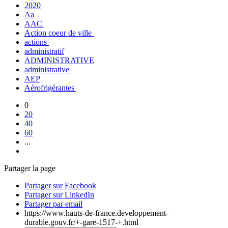
2020
Aa
AAC
Action coeur de ville
actions
administratif
ADMINISTRATIVE
administrative
AEP
Aérofrigérantes
0
20
40
60
...
Partager la page
Partager sur Facebook
Partager sur LinkedIn
Partager par email
https://www.hauts-de-france.developpement-
durable.gouv.fr/+-gare-1517-+.html