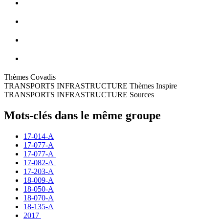
Thèmes Covadis
TRANSPORTS INFRASTRUCTURE Thèmes Inspire
TRANSPORTS INFRASTRUCTURE Sources
Mots-clés dans le même groupe
17-014-A
17-077-A
17-077-A
17-082-A
17-203-A
18-009-A
18-050-A
18-070-A
18-135-A
2017