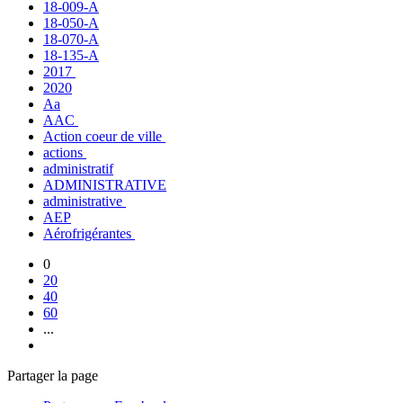
18-009-A
18-050-A
18-070-A
18-135-A
2017
2020
Aa
AAC
Action coeur de ville
actions
administratif
ADMINISTRATIVE
administrative
AEP
Aérofrigérantes
0
20
40
60
...
Partager la page