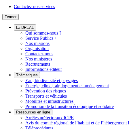
Contactez nos services
Fermer
La DREAL
Qui sommes-nous ?
Service Publics +
Nos missions
Organisation
Contactez nous
Nos ministères
Recrutements
Informations éditeur
Thématiques
Eau, biodiversité et paysages
Énergie, climat, air, logement et aménagement
Prévention des risques
Transports et véhicules
Mobilités et infrastructures
Promotion de la transition écologique et solidaire
Ressources en ligne
Arrêtés préfectoraux ICPE
Avis du comité régional de l’habitat et de l’hébergeme
Téléprocédures