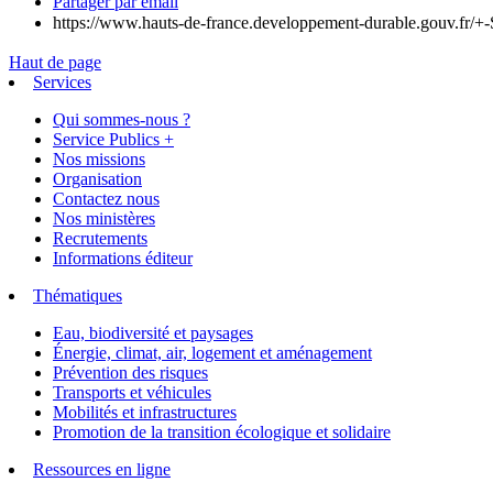
Partager par email
https://www.hauts-de-france.developpement-durable.gouv.fr/+-S
Haut de page
Services
Qui sommes-nous ?
Service Publics +
Nos missions
Organisation
Contactez nous
Nos ministères
Recrutements
Informations éditeur
Thématiques
Eau, biodiversité et paysages
Énergie, climat, air, logement et aménagement
Prévention des risques
Transports et véhicules
Mobilités et infrastructures
Promotion de la transition écologique et solidaire
Ressources en ligne