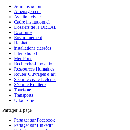
Administration
Aménagement
Aviation civile
Cadre institutionnel
Dossiers de la DREAL
Economie
Environnement
Habitat
installations classées
International
Mer-Ports
Recherche-Innovation
Ressources Humaines
Routes-Ouvrages d’art
Sécurité civile-Défense
Sécurité Routière
Tourisme
Transports
Urbanisme
Partager la page
Partager sur Facebook
Partager sur LinkedIn