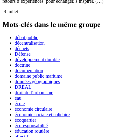
retours d’expériences, pour échanger, s’inspirer, (…)
9 juillet
Mots-clés dans le même groupe
débat public
décentralisation
déchets
Défense
développement durable
doctrine
documentation
domaine public maritime
données géographiques
DREAL
droit de l’urbanisme
eau
école
économie circulaire
économie sociale et solidaire
écoquartier
écoresponsabilité
éducation routière
effectif