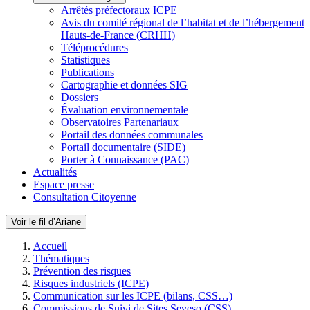
Arrêtés préfectoraux ICPE
Avis du comité régional de l’habitat et de l’hébergement
Hauts-de-France (CRHH)
Téléprocédures
Statistiques
Publications
Cartographie et données SIG
Dossiers
Évaluation environnementale
Observatoires Partenariaux
Portail des données communales
Portail documentaire (SIDE)
Porter à Connaissance (PAC)
Actualités
Espace presse
Consultation Citoyenne
Voir le fil d’Ariane
Accueil
Thématiques
Prévention des risques
Risques industriels (ICPE)
Communication sur les ICPE (bilans, CSS…)
Commissions de Suivi de Sites Seveso (CSS)