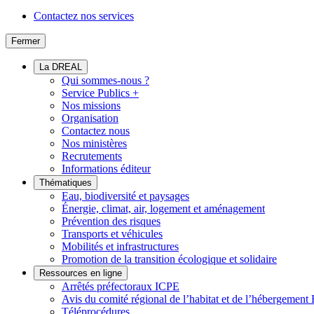
Contactez nos services
Fermer
La DREAL
Qui sommes-nous ?
Service Publics +
Nos missions
Organisation
Contactez nous
Nos ministères
Recrutements
Informations éditeur
Thématiques
Eau, biodiversité et paysages
Énergie, climat, air, logement et aménagement
Prévention des risques
Transports et véhicules
Mobilités et infrastructures
Promotion de la transition écologique et solidaire
Ressources en ligne
Arrêtés préfectoraux ICPE
Avis du comité régional de l’habitat et de l’hébergeme
Téléprocédures