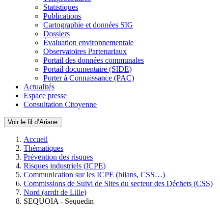
Statistiques
Publications
Cartographie et données SIG
Dossiers
Évaluation environnementale
Observatoires Partenariaux
Portail des données communales
Portail documentaire (SIDE)
Porter à Connaissance (PAC)
Actualités
Espace presse
Consultation Citoyenne
Voir le fil d’Ariane
Accueil
Thématiques
Prévention des risques
Risques industriels (ICPE)
Communication sur les ICPE (bilans, CSS…)
Commissions de Suivi de Sites du secteur des Déchets (CSS)
Nord (arrdt de Lille)
SEQUOIA - Sequedin