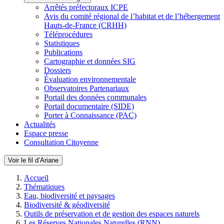
Arrêtés préfectoraux ICPE
Avis du comité régional de l’habitat et de l’hébergement
Hauts-de-France (CRHH)
Téléprocédures
Statistiques
Publications
Cartographie et données SIG
Dossiers
Évaluation environnementale
Observatoires Partenariaux
Portail des données communales
Portail documentaire (SIDE)
Porter à Connaissance (PAC)
Actualités
Espace presse
Consultation Citoyenne
Voir le fil d’Ariane
Accueil
Thématiques
Eau, biodiversité et paysages
Biodiversité & géodiversité
Outils de préservation et de gestion des espaces naturels
Les Réserves Nationales Naturelles (RNN)