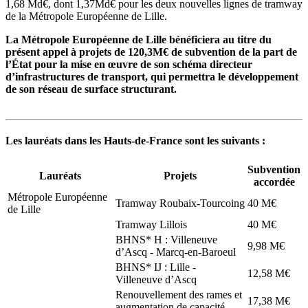
1,68 Md€, dont 1,37Md€ pour les deux nouvelles lignes de tramway
de la Métropole Européenne de Lille.
La Métropole Européenne de Lille bénéficiera au titre du
présent appel à projets de 120,3M€ de subvention de la part de
l’État pour la mise en œuvre de son schéma directeur
d’infrastructures de transport, qui permettra le développement
de son réseau de surface structurant.
Les lauréats dans les Hauts-de-France sont les suivants :
Subvention
Lauréats
Projets
accordée
Métropole Européenne
Tramway Roubaix-Tourcoing
40 M€
de Lille
Tramway Lillois
40 M€
BHNS* H : Villeneuve
9,98 M€
d’Ascq - Marcq-en-Baroeul
BHNS* IJ : Lille -
12,58 M€
Villeneuve d’Ascq
Renouvellement des rames et
17,38 M€
augmentation de capacité