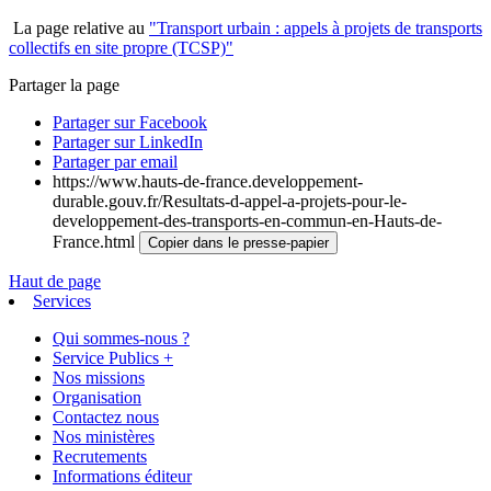
La page relative au
"Transport urbain : appels à projets de transports
collectifs en site propre (TCSP)"
Partager la page
Partager sur Facebook
Partager sur LinkedIn
Partager par email
https://www.hauts-de-france.developpement-
durable.gouv.fr/Resultats-d-appel-a-projets-pour-le-
developpement-des-transports-en-commun-en-Hauts-de-
France.html
Copier dans le presse-papier
Haut de page
Services
Qui sommes-nous ?
Service Publics +
Nos missions
Organisation
Contactez nous
Nos ministères
Recrutements
Informations éditeur