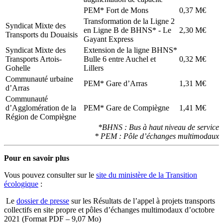
PEM* Fort de Mons
0,37 M€
Transformation de la Ligne 2
Syndicat Mixte des
en Ligne B de BHNS* - Le
2,30 M€
Transports du Douaisis
Gayant Express
Syndicat Mixte des
Extension de la ligne BHNS*
Transports Artois-
Bulle 6 entre Auchel et
0,32 M€
Gohelle
Lillers
Communauté urbaine
PEM* Gare d’Arras
1,31 M€
d’Arras
Communauté
d’Agglomération de la
PEM* Gare de Compiègne
1,41 M€
Région de Compiègne
*BHNS : Bus à haut niveau de service
* PEM : Pôle d’échanges multimodaux
Pour en savoir plus
Vous pouvez consulter sur le
site du ministère de la Transition
écologique
:
Le
dossier de presse
sur les Résultats de l’appel à projets transports
collectifs en site propre et pôles d’échanges multimodaux d’octobre
2021 (Format PDF – 9,07 Mo)