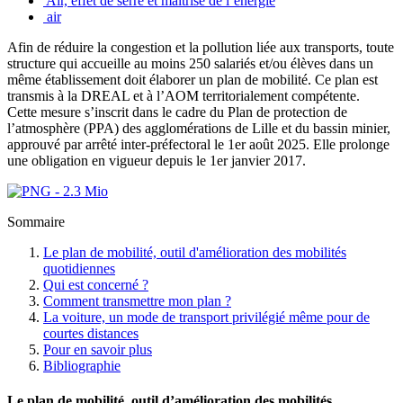
Air, effet de serre et maîtrise de l’énergie
air
Afin de réduire la congestion et la pollution liée aux transports, toute
structure qui accueille au moins 250 salariés et/ou élèves dans un
même établissement doit élaborer un plan de mobilité. Ce plan est
transmis à la DREAL et à l’AOM territorialement compétente.
Cette mesure s’inscrit dans le cadre du Plan de protection de
l’atmosphère (PPA) des agglomérations de Lille et du bassin minier,
approuvé par arrêté inter-préfectoral le 1er août 2025. Elle prolonge
une obligation en vigueur depuis le 1er janvier 2017.
Sommaire
Le plan de mobilité, outil d'amélioration des mobilités
quotidiennes
Qui est concerné ?
Comment transmettre mon plan ?
La voiture, un mode de transport privilégié même pour de
courtes distances
Pour en savoir plus
Bibliographie
Le plan de mobilité, outil d’amélioration des mobilités