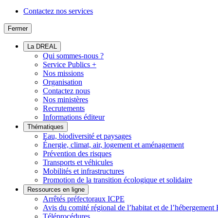
Contactez nos services
Fermer
La DREAL
Qui sommes-nous ?
Service Publics +
Nos missions
Organisation
Contactez nous
Nos ministères
Recrutements
Informations éditeur
Thématiques
Eau, biodiversité et paysages
Énergie, climat, air, logement et aménagement
Prévention des risques
Transports et véhicules
Mobilités et infrastructures
Promotion de la transition écologique et solidaire
Ressources en ligne
Arrêtés préfectoraux ICPE
Avis du comité régional de l’habitat et de l’hébergeme
Téléprocédures