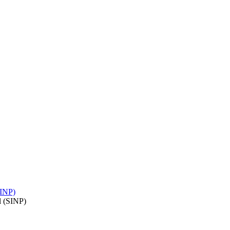
SINP)
l (SINP)