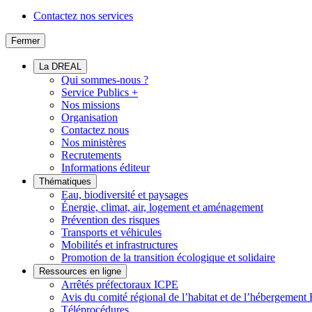
Contactez nos services
Fermer
La DREAL
Qui sommes-nous ?
Service Publics +
Nos missions
Organisation
Contactez nous
Nos ministères
Recrutements
Informations éditeur
Thématiques
Eau, biodiversité et paysages
Énergie, climat, air, logement et aménagement
Prévention des risques
Transports et véhicules
Mobilités et infrastructures
Promotion de la transition écologique et solidaire
Ressources en ligne
Arrêtés préfectoraux ICPE
Avis du comité régional de l’habitat et de l’hébergeme
Téléprocédures