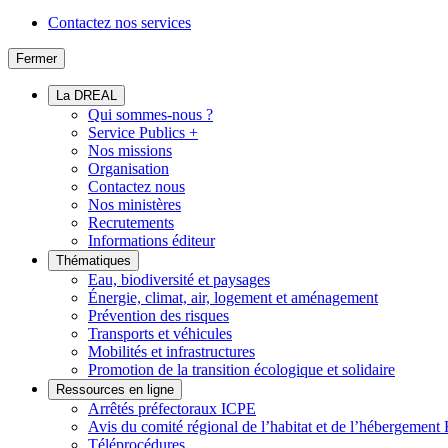
Contactez nos services
Fermer
La DREAL
Qui sommes-nous ?
Service Publics +
Nos missions
Organisation
Contactez nous
Nos ministères
Recrutements
Informations éditeur
Thématiques
Eau, biodiversité et paysages
Énergie, climat, air, logement et aménagement
Prévention des risques
Transports et véhicules
Mobilités et infrastructures
Promotion de la transition écologique et solidaire
Ressources en ligne
Arrêtés préfectoraux ICPE
Avis du comité régional de l’habitat et de l’hébergeme
Téléprocédures