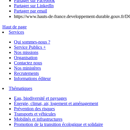
Partager sur Facebook
Partager sur LinkedIn
Partager par email
https://www.hauts-de-france.developpement-durable.gouv.f
Haut de page
Services
Qui sommes-nous ?
Service Publics +
Nos missions
Organisation
Contactez nous
Nos ministères
Recrutements
Informations éditeur
Thématiques
Eau, biodiversité et paysages
Énergie, climat, air, logement et aménagement
Prévention des risques
Transports et véhicules
Mobilités et infrastructures
Promotion de la transition écologique et solidaire