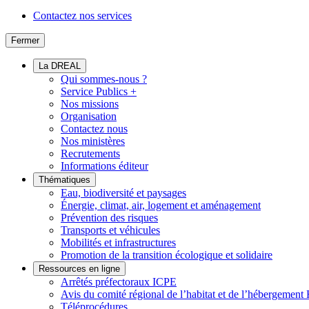
Contactez nos services
Fermer
La DREAL
Qui sommes-nous ?
Service Publics +
Nos missions
Organisation
Contactez nous
Nos ministères
Recrutements
Informations éditeur
Thématiques
Eau, biodiversité et paysages
Énergie, climat, air, logement et aménagement
Prévention des risques
Transports et véhicules
Mobilités et infrastructures
Promotion de la transition écologique et solidaire
Ressources en ligne
Arrêtés préfectoraux ICPE
Avis du comité régional de l’habitat et de l’hébergeme
Téléprocédures