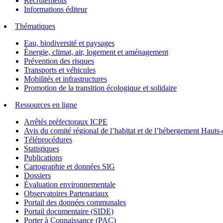
Recrutements
Informations éditeur
Thématiques
Eau, biodiversité et paysages
Énergie, climat, air, logement et aménagement
Prévention des risques
Transports et véhicules
Mobilités et infrastructures
Promotion de la transition écologique et solidaire
Ressources en ligne
Arrêtés préfectoraux ICPE
Avis du comité régional de l’habitat et de l’hébergement Hau
Téléprocédures
Statistiques
Publications
Cartographie et données SIG
Dossiers
Évaluation environnementale
Observatoires Partenariaux
Portail des données communales
Portail documentaire (SIDE)
Porter à Connaissance (PAC)