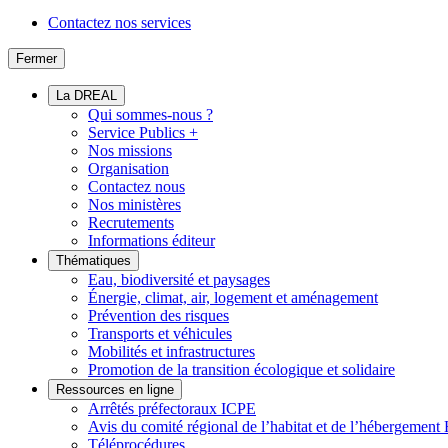
Contactez nos services
Fermer
La DREAL
Qui sommes-nous ?
Service Publics +
Nos missions
Organisation
Contactez nous
Nos ministères
Recrutements
Informations éditeur
Thématiques
Eau, biodiversité et paysages
Énergie, climat, air, logement et aménagement
Prévention des risques
Transports et véhicules
Mobilités et infrastructures
Promotion de la transition écologique et solidaire
Ressources en ligne
Arrêtés préfectoraux ICPE
Avis du comité régional de l’habitat et de l’hébergeme
Téléprocédures