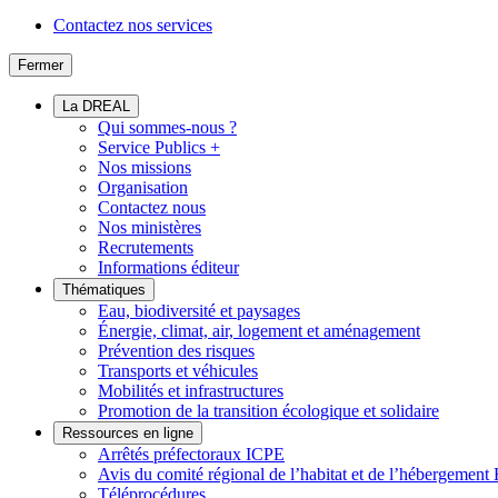
Contactez nos services
Fermer
La DREAL
Qui sommes-nous ?
Service Publics +
Nos missions
Organisation
Contactez nous
Nos ministères
Recrutements
Informations éditeur
Thématiques
Eau, biodiversité et paysages
Énergie, climat, air, logement et aménagement
Prévention des risques
Transports et véhicules
Mobilités et infrastructures
Promotion de la transition écologique et solidaire
Ressources en ligne
Arrêtés préfectoraux ICPE
Avis du comité régional de l’habitat et de l’hébergeme
Téléprocédures