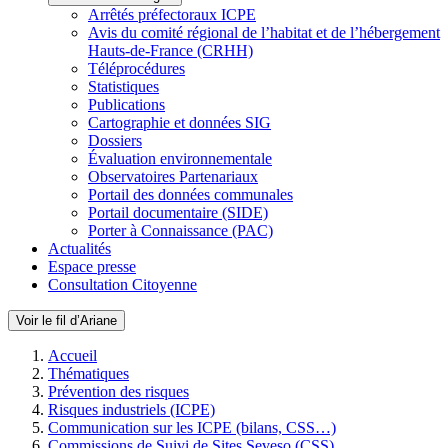
Arrêtés préfectoraux ICPE
Avis du comité régional de l’habitat et de l’hébergement
Hauts-de-France (CRHH)
Téléprocédures
Statistiques
Publications
Cartographie et données SIG
Dossiers
Évaluation environnementale
Observatoires Partenariaux
Portail des données communales
Portail documentaire (SIDE)
Porter à Connaissance (PAC)
Actualités
Espace presse
Consultation Citoyenne
Voir le fil d’Ariane
Accueil
Thématiques
Prévention des risques
Risques industriels (ICPE)
Communication sur les ICPE (bilans, CSS…)
Commissions de Suivi de Sites Seveso (CSS)